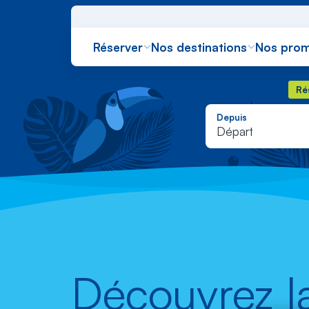
Réserver
Nos destinations
Nos prom
Rés
Ré
Depuis
Départ
Découvrez l