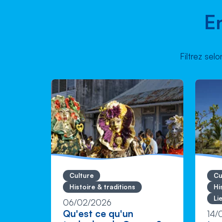
E
Filtrez sel
Culture
Cu
Histoire & traditions
Hi
Li
06/02/2026
Qu'est ce qu'un
14/