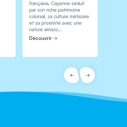
française, Cayenne séduit
entre p
par son riche patrimoine
colonial, sa culture métissée
et sa proximité avec une
nature amazo...
Découvrir
Découv
PRÉCÉDENT
SUIVANT