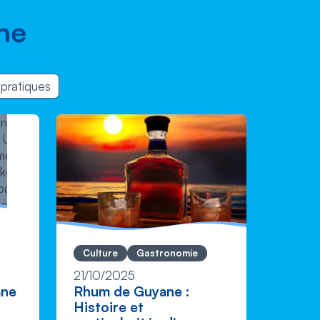
ne
 pratiques
Culture
Gastronomie
Activi
Fête &
21/10/2025
Rhum de Guyane :
ane
01/09
Histoire et
Renco