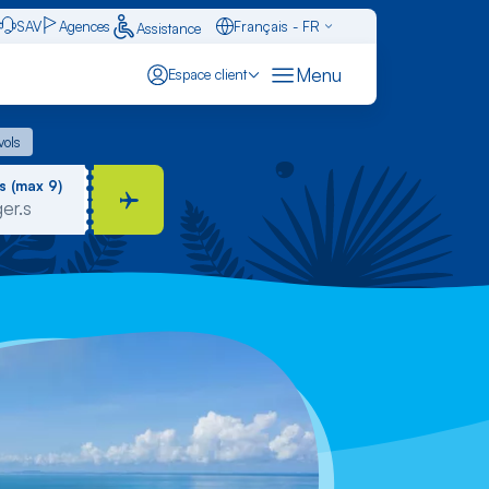
SAV
Agences
Français - FR
Assistance
Caraïbes - FR
Menu
Espace client
English - EN
 vols
vols
Español - ES
s (max 9)