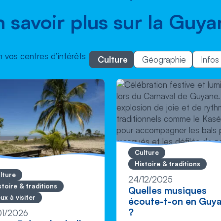
n savoir plus sur la Guya
on vos centres d’intérêts
Culture
Géographie
Infos
Culture
Histoire & traditions
lture
24/12/2025
stoire & traditions
Quelles musiques
eux à visiter
écoute-t-on en Guy
?
01/2026