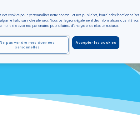
s des cookies pour personnaliser notre contenu et nos publicités, fournir des fonctionnalités
alyser le trafic sur notre site web. Nous partageons également des informations quant à vos
r notre site avec nos partenaires publicitaires, d'analyse et de réseaux sociaux.
-vous dans la forêt
ne et flore, et visitez des sites
Ne pas vendre mes données
Accepter les cookies
de la nature et de la culture, la
personnelles
uthentique.