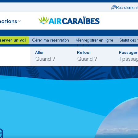
Recrutement
otions
erver un vol
Gérer ma réservation
M'enregistrer en ligne
Statut des
server un vol
Gérer ma réservation
M'enregistrer en ligne
Statut des 
Rechercher
Aller
Retour
Passager
dans
la
liste
a