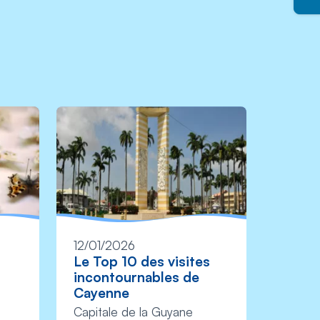
12/01/2026
08/01
Le Top 10 des visites
Top s
incontournables de
en Gu
Cayenne
Profite
Capitale de la Guyane
pour s