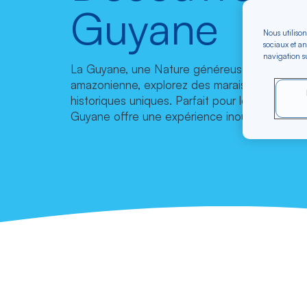
Guyane
Nous utilison
sociaux et an
navigation su
La Guyane, une Nature généreuse ! Aventurez
amazonienne, explorez des marais riches en fau
historiques uniques. Parfait pour les amoureux 
Guyane offre une expérience inoubliable et a