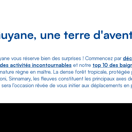
uyane, une terre d'aven
Guyane vous réserve bien des surprises ! Commencez par
déc
des activités incontournables
et notre
top 10 des baig
la nature règne en maître. La dense forêt tropicale, protégée
i, Sinnamary, les fleuves constituent les principaux axes de ci
sera l’occasion rêvée de vous initier aux déplacements en 