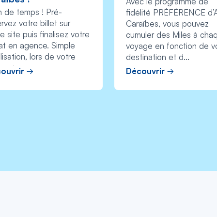
Avec le programme de
n de temps ! Pré-
fidélité PRÉFÉRENCE d’A
rvez votre billet sur
Caraïbes, vous pouvez
e site puis finalisez votre
cumuler des Miles à cha
at en agence. Simple
voyage en fonction de v
ilisation, lors de votre
destination et d...
rvat...
ouvrir
Découvrir