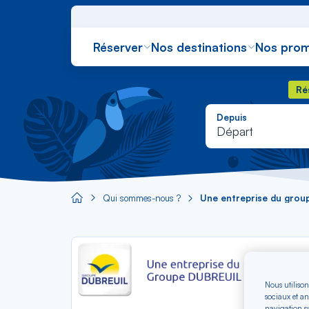
Réserver
Nos destinations
Nos prom
Rés
Ré
Depuis
Départ
Qui sommes-nous ?
Une entreprise du grou
Aircaraibes.com
En 2000
Nous utilison
Airlines
sociaux et an
compagn
navigation su