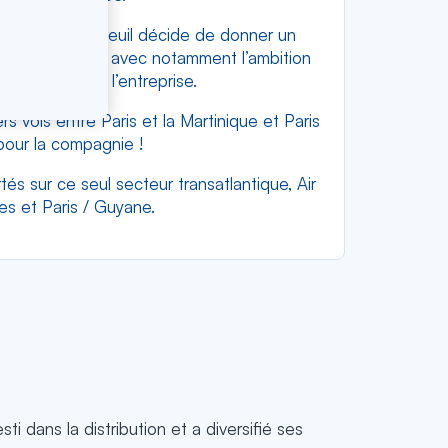
, le groupe Dubreuil décide de donner un
long-courrier – avec notamment l’ambition
er de l’air à l’entreprise.
vols entre Paris et la Martinique et Paris
pour la compagnie !
és sur ce seul secteur transatlantique, Air
les et Paris / Guyane.
i dans la distribution et a diversifié ses