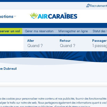
Recrutement
otions
erver un vol
Gérer ma réservation
M'enregistrer en ligne
Statut des
server un vol
Gérer ma réservation
M'enregistrer en ligne
Statut des 
Rechercher
Aller
Retour
Passager
dans
la
liste
pe Dubreuil
, lorsque Jean-Paul Dubreuil décide de céder sa compagni
s des cookies pour personnaliser notre contenu et nos publicités, fournir des fonctionnalités
) à Air France, il réinvestit aux Antilles et acquiert Air Guade
alyser le trafic sur notre site web. Nous partageons également des informations quant à vos
ie dessert alors uniquement un réseau régional, entre les îl
r notre site avec nos partenaires publicitaires, d'analyse et de réseaux sociaux.