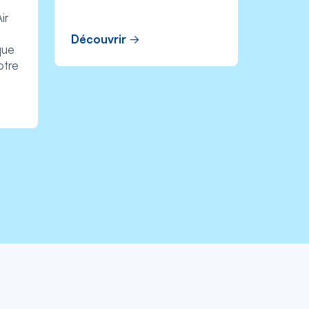
ir
Découvrir
que
otre