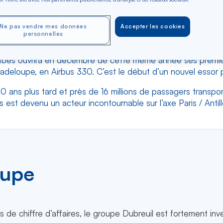
, alors que le secteur du transport régional est à la peine
Ne pas vendre mes données
Accepter les cookies
élan à la Compagnie et de se positionner sur le marché du 
personnelles
er du trafic complémentaire à son réseau régional pour redonn
aïbes ouvrira en décembre de cette même année ses premiers 
uadeloupe, en Airbus 330. C’est le début d’un nouvel essor 
 ans plus tard et près de 16 millions de passagers transport
 est devenu un acteur incontournable sur l’axe Paris / Antil
oupe
e chiffre d’affaires, le groupe Dubreuil est fortement invest