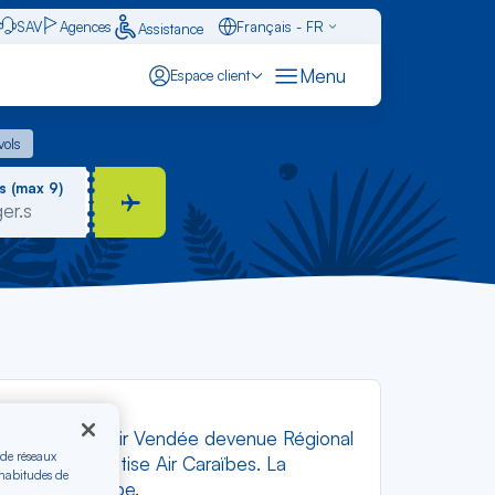
SAV
Agences
Français - FR
Assistance
Caraïbes - FR
Menu
Espace client
English - EN
 vols
vols
Español - ES
s (max 9)
e régionale (Air Vendée devenue Régional
 de réseaux
loupe qu’il rebaptise Air Caraïbes. La
 habitudes de
es de la Caraïbe.