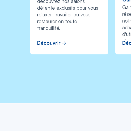
découvrez nos salons
Gai
détente exclusifs pour vous
rése
relaxer, travailler ou vous
notr
restaurer en toute
ach
tranquillité.
d'ut
rése
Découvrir
Déc