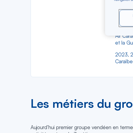
En 2003
nouvel 
d’apport
Air Car
et la G
2023, 20
Caraïbes
Les métiers du gr
Aujourd’hui premier groupe vendéen en termes d