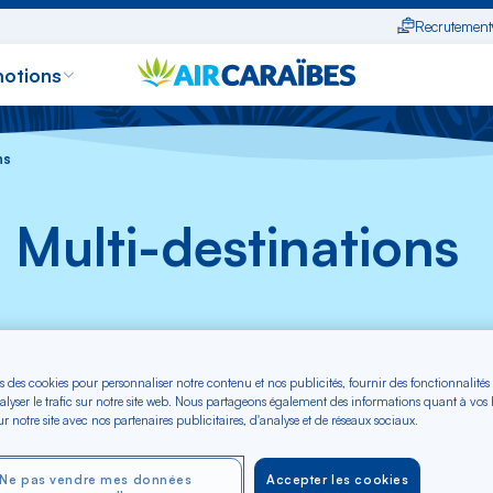
Recrutement
otions
server un vol
Gérer ma réservation
M'enregistrer en ligne
Statut des v
ns
 Multi-destinations
 des vols vers les Caraïbes. Nous sommes ravis de vous offr
plusieurs destinations en un seul voyage.
s des cookies pour personnaliser notre contenu et nos publicités, fournir des fonctionnalités
alyser le trafic sur notre site web. Nous partageons également des informations quant à vos
e billet multi destinations et vivre une expérience inoubliab
r notre site avec nos partenaires publicitaires, d'analyse et de réseaux sociaux.
 vol
Ne pas vendre mes données
Accepter les cookies