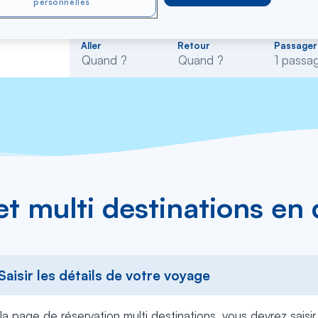
personnelles
Rechercher
Aller
Retour
Passager
dans
la
liste
let multi destinations en
 Saisir les détails de votre voyage
la page de réservation multi destinations, vous devrez saisir 