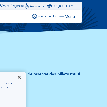
SAV
Agences
Français - FR
Assistance
Caraïbes - FR
Menu
Espace client
English - EN
ols
Español - ES
ir la possibilité de réserver des
billets multi
 de réseaux
 habitudes de
le.