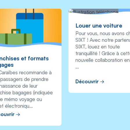
Louer une voiture
Pour vous, nous avons ch
SIXT ! Avec notre parten
SIXT, louez en toute
tranquillité ! Grâce à cet
nchises et formats
nouvelle collaboration en
gages
...
 Caraïbes recommande à
 passagers de prendre
Découvrir
naissance de leur
nchise bagages (indiquée
 le mémo voyage ou
et électroniqu...
ouvrir