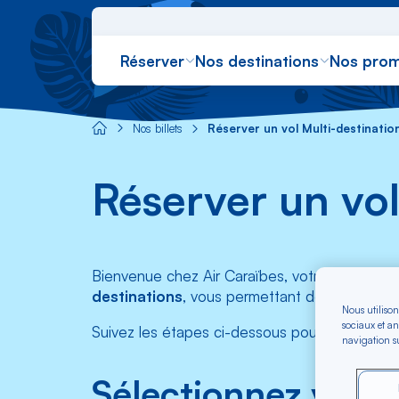
Réserver
Nos destinations
Nos prom
Ré
Nos billets
Réserver un vol Multi-destinatio
Aircaraibes.com
Réserver un vol
Bienvenue chez Air Caraïbes, votre spécialiste
destinations
, vous permettant de découvrir 
Nous utilison
sociaux et an
Suivez les étapes ci-dessous pour réserver votr
navigation su
Sélectionnez votre