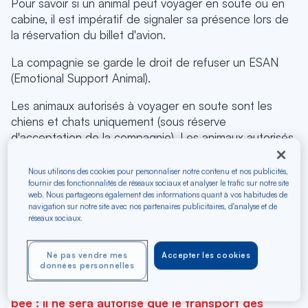
Pour savoir si un animal peut voyager en soute ou en
cabine, il est impératif de signaler sa présence lors de
la réservation du billet d'avion.
La compagnie se garde le droit de refuser un ESAN
(Emotional Support Animal).
Les animaux autorisés à voyager en soute sont les
chiens et chats uniquement (sous réserve
d'acceptation de la compagnie). Les animaux autorisés
à voyager en cabine sont uniquement les chiens,
chats, lapins nains, cobayes (cochons d'Inde). Seuls les
Nous utilisons des cookies pour personnaliser notre contenu et nos publicités,
animaux calmes (non bruyants et non agressifs) et
fournir des fonctionnalités de réseaux sociaux et analyser le trafic sur notre site
web. Nous partageons également des informations quant à vos habitudes de
obéissants aux règles d'hygiènes (propres et sans
navigation sur notre site avec nos partenaires publicitaires, d'analyse et de
odeur) seront acceptés à bord. Tout autre animal
réseaux sociaux.
devra voyager en FRET,
consultez les coordonnées
de notre service FRET.
Ne pas vendre mes
Accepter les cookies
données personnelles
Attention pour les vols en code share avec French
bee : il ne sera autorisé que le transport des