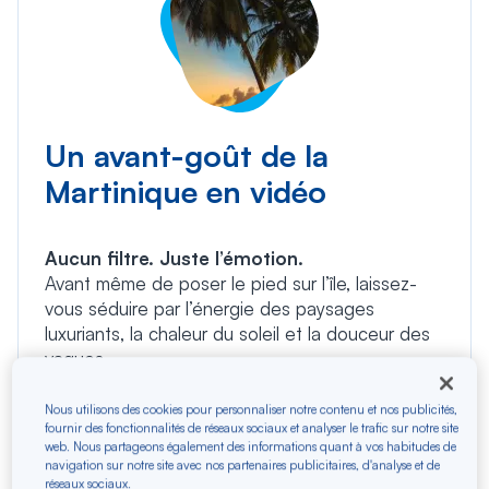
Un avant-goût de la
Martinique en vidéo
Aucun filtre. Juste l’émotion.
Avant même de poser le pied sur l’île, laissez-
vous séduire par l’énergie des paysages
luxuriants, la chaleur du soleil et la douceur des
vagues.
Découvrez notre film exclusif et plongez au
cœur de la Martinique à travers des images
Nous utilisons des cookies pour personnaliser notre contenu et nos publicités,
fournir des fonctionnalités de réseaux sociaux et analyser le trafic sur notre site
vibrantes, solaires, authentiques.
web. Nous partageons également des informations quant à vos habitudes de
Un premier voyage… avant le vrai.
navigation sur notre site avec nos partenaires publicitaires, d'analyse et de
réseaux sociaux.