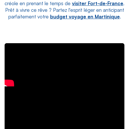
créole en prenant le temps de
visiter Fort-de-France
.
Prêt à vivre ce rêve ? Partez l'esprit léger en anticipant
parfaitement votre
budget voyage en Martinique
.