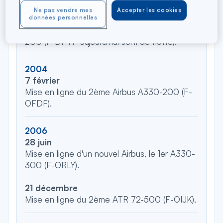
12 décembre
Ne pas vendre mes
Accepter les cookies
Lancement des vols transatlantiques Paris <>
données personnelles
Antilles et mise en ligne du 1er Airbus A330-
200 (F-DPTP aujourd'hui sorti de flotte).
2004
7 février
Mise en ligne du 2ème Airbus A330-200 (F-
OFDF).
2006
28 juin
Mise en ligne d'un nouvel Airbus, le 1er A330-
300 (F-ORLY).
21 décembre
Mise en ligne du 2ème ATR 72-500 (F-OIJK).