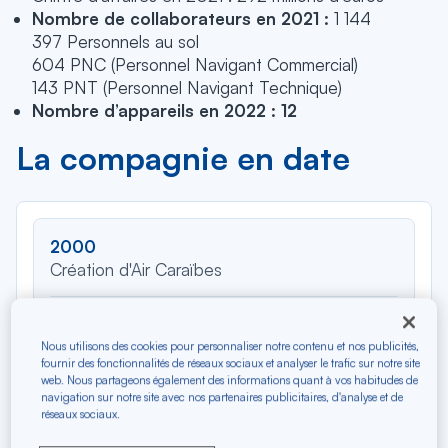
Nombre de collaborateurs en 2021 :
1 144
397 Personnels au sol
604 PNC (Personnel Navigant Commercial)
143 PNT (Personnel Navigant Technique)
Nombre d’appareils en 2022 : 12
La compagnie en date
2000
Création d'Air Caraïbes
2003
16 juillet
Nous utilisons des cookies pour personnaliser notre contenu et nos publicités,
fournir des fonctionnalités de réseaux sociaux et analyser le trafic sur notre site
Mise en ligne du 1er ATR 72-500 sur le
web. Nous partageons également des informations quant à vos habitudes de
réseau régional (F-OIJH aujourd'hui sorti de
navigation sur notre site avec nos partenaires publicitaires, d'analyse et de
flotte).
réseaux sociaux.