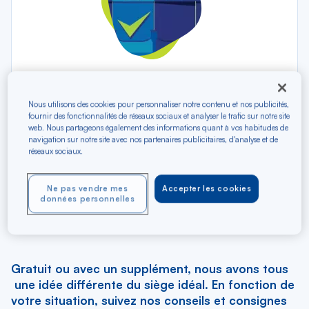
Gratuit ou avec un supplément, nous avons tous
Nous utilisons des cookies pour personnaliser notre contenu et nos publicités,
une idée différente du siège idéal.
fournir des fonctionnalités de réseaux sociaux et analyser le trafic sur notre site
En fonction de votre situation, suivez nos
web. Nous partageons également des informations quant à vos habitudes de
navigation sur notre site avec nos partenaires publicitaires, d'analyse et de
conseils et consignes pour mieux vous aider à
réseaux sociaux.
choisir le vôtre.
Ne pas vendre mes
Accepter les cookies
données personnelles
Comment faire ?
Gratuit ou avec un supplément, nous avons tous
une idée différente du siège idéal. En fonction de
votre situation, suivez nos conseils et consignes