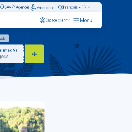
SAV
Agences
Français - FR
Assistance
Caraïbes - FR
Menu
Espace client
English - EN
 vols
vols
Español - ES
s (max 9)