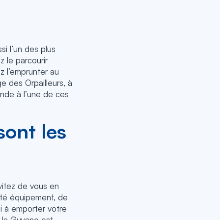
si l’un des plus
z le parcourir
ez l’emprunter au
e des Orpailleurs, à
ande à l’une de ces
ont les
vitez de vous en
Côté équipement, de
i à emporter votre
i la Guyane est