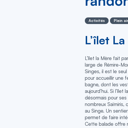
rando
Activités
Plein ai
L’îlet L
L’îlet la Mère fait pa
large de Rémire-Mon
Singes, il est le seu
pour accueillir une f
bagne, dont les vest
aujourd’hui. Si l’îlet
désormais pour ses p
nombreux Saïmiris, qu
au Singe. Un sentie
permet de faire intég
Cette balade offre 