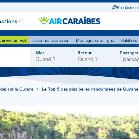
Recrutement
otions
erver un vol
Gérer ma réservation
M'enregistrer en ligne
Statut des
server un vol
Gérer ma réservation
M'enregistrer en ligne
Statut des 
Rechercher
Aller
Retour
Passager
dans
la
liste
icles sur la Guyane
Le Top 5 des plus belles randonnées de Guyane