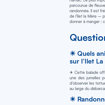
parcourue de fleuve
randonnée. Il est fr
de l’îlet la Mère – 
donner à manger : c
Questio
☀ Quels an
sur l’Ilet 
✈ Cette balade offr
une des jumelles p
d’observer les tortu
au large du débarcad
☀ Randonner