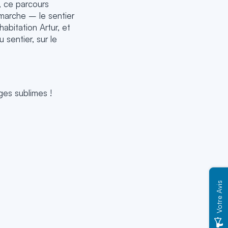
, ce parcours
arche – le sentier
abitation Artur, et
 sentier, sur le
es sublimes !
Votre Avis