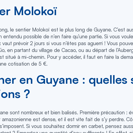
ier Molokoï
ng, le sentier Molokoï est le plus long de Guyane. C’est aus
en entendu possible de n’en faire qu’une partie. Si vous voule
 vaut prévoir 2 jours si vous n’êtes pas aguerri ! Vous pouv
o, en partant du village de Cacao, ou au départ de l’Auberg
t situé à mi-chemin. Pour y accéder, il faut en faire la dem
une cotisation de 5 €.
er en Guyane : quelles s
ions ?
ane sont nombreux et bien balisés. Première précaution : é
êt amazonienne est dense, et il est vite fait de s’y perdre. 
’imposent. Si vous souhaitez dormir en carbet, pensez auss
tant ? Emportez une quantité d’eau suffisante ! En effet, s