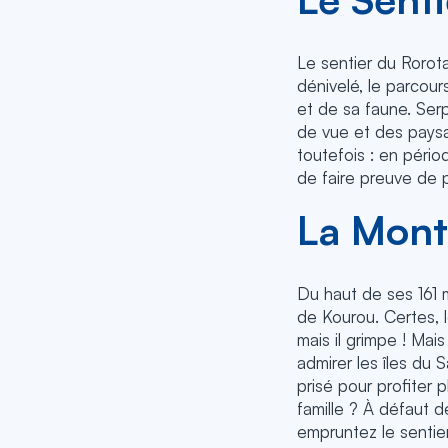
Le sentier du Rorot
dénivelé, le parcour
et de sa faune. Serp
de vue et des paysag
toutefois : en pério
de faire preuve de 
La Mont
Du haut de ses 161 m
de Kourou. Certes, l
mais il grimpe ! Mai
admirer les îles du 
prisé pour profiter
famille ? À défaut d
empruntez le sentie