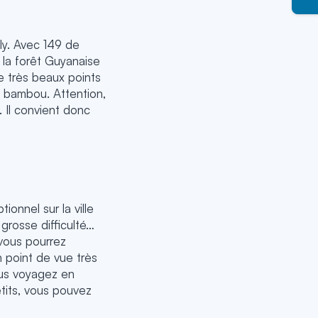
ly. Avec 149 de
 la forêt Guyanaise
de très beaux points
e bambou. Attention,
. Il convient donc
onnel sur la ville
grosse difficulté…
 vous pourrez
n point de vue très
ous voyagez en
etits, vous pouvez