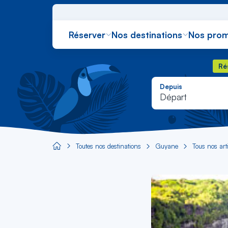
Réserver
Nos destinations
Nos prom
Rés
Ré
Depuis
Départ
Toutes nos destinations
Guyane
Tous nos art
Aircaraibes.com
Image
principale