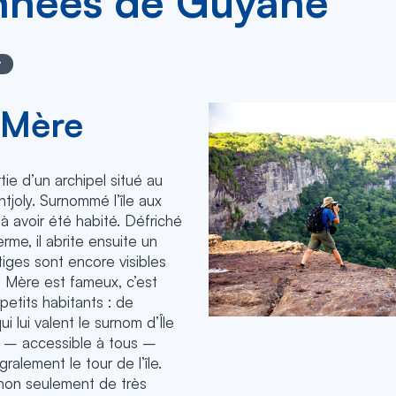
nnées de Guyane
r
a Mère
rtie d’un archipel situé au
tjoly. Surnommé l’île aux
l à avoir été habité. Défriché
erme, il abrite ensuite un
iges sont encore visibles
 la Mère est fameux, c’est
etits habitants : de
i lui valent le surnom d’Île
r – accessible à tous –
ralement le tour de l’île.
non seulement de très