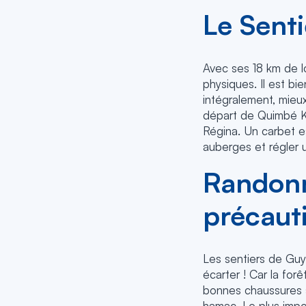
Le Sent
Avec ses 18 km de lo
physiques. Il est bi
intégralement, mieux
départ de Quimbé Ki
Régina. Un carbet es
auberges et régler 
Randonn
précaut
Les sentiers de Guy
écarter ! Car la for
bonnes chaussures s
hamac. Le plus impor