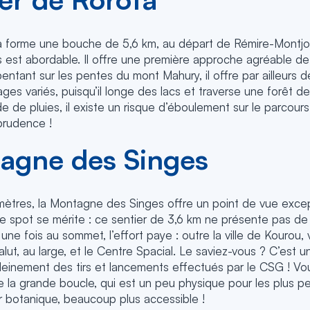
a forme une bouche de 5,6 km, au départ de Rémire-Montjo
s est abordable. Il offre une première approche agréable de
entant sur les pentes du mont Mahury, il offre par ailleurs 
es variés, puisqu’il longe des lacs et traverse une forêt d
de de pluies, il existe un risque d’éboulement sur le parcours
prudence !
agne des Singes
ètres, la Montagne des Singes offre un point de vue excepti
e spot se mérite : ce sentier de 3,6 km ne présente pas de 
s une fois au sommet, l’effort paye : outre la ville de Kourou,
Salut, au large, et le Centre Spacial. Le saviez-vous ? C’est u
 pleinement des tirs et lancements effectués par le CSG ! V
e la grande boucle, qui est un peu physique pour les plus p
r botanique, beaucoup plus accessible !