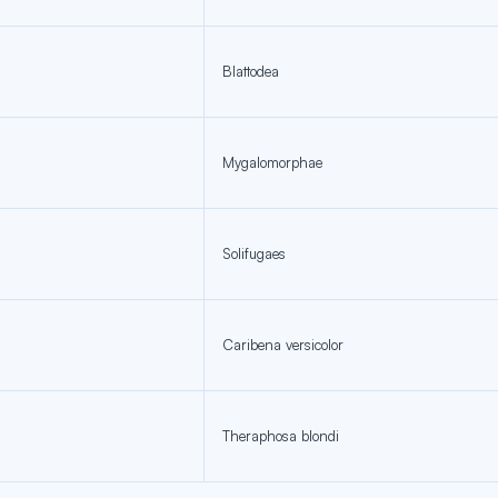
Blattodea
Mygalomorphae
Solifugaes
Caribena versicolor
Theraphosa blondi