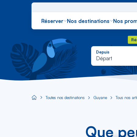
Réserver
Nos destinations
Nos prom
Rés
Ré
Depuis
Départ
Toutes nos destinations
Guyane
Tous nos art
Aircaraibes.com
Que peu