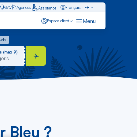
SAV
Agences
Français - FR
Assistance
Caraïbes - FR
Menu
Espace client
English - EN
 vols
vols
Español - ES
s (max 9)
r Bleu ?