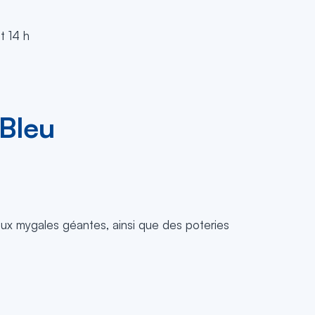
t 14 h
 Bleu
 aux mygales géantes, ainsi que des poteries