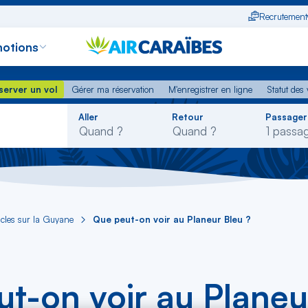
Recrutement
otions
erver un vol
Gérer ma réservation
M'enregistrer en ligne
Statut des
server un vol
Gérer ma réservation
M'enregistrer en ligne
Statut des 
Rechercher
Aller
Retour
Passager
dans
la
liste
icles sur la Guyane
Que peut-on voir au Planeur Bleu ?
t-on voir au Planeu