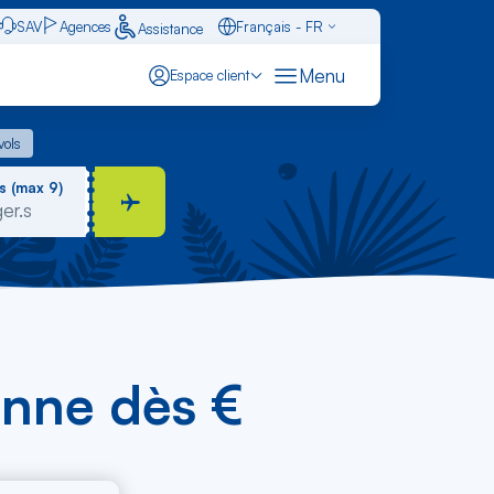
SAV
Agences
Français - FR
Assistance
Caraïbes - FR
Menu
Espace client
English - EN
 vols
vols
Español - ES
s (max 9)
enne dès €