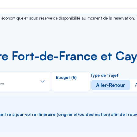
se économique et sous réserve de disponibilité au moment de la réservation.
tre Fort-de-France et Ca
Rechercher
Type de trajet
Budget (€)
dans
ers
Aller-Retour
A
la
liste
ttre à jour votre itinéraire (origine et/ou destination) afin de trou