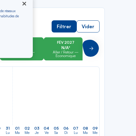
 de réseaux
 habitudes de
Filtrer
Vider
JAN 2027
FÉV 2027
MAR 2027
N/A*
N/A*
N/A*
Suivant
Aller / Retour —
Aller / Retour —
Aller / Retour —
Économique
Économique
Économique
0
31
01
02
03
04
05
06
07
08
09
10
11
12
13
Lu
Ma
Me
Je
Ve
Sa
Di
Lu
Ma
Me
Je
Ve
Sa
Di