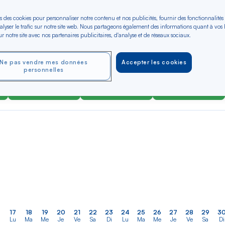
s des cookies pour personnaliser notre contenu et nos publicités, fournir des fonctionnalités
er
Rechercher
alyser le trafic sur notre site web. Nous partageons également des informations quant à vos
Type de trajet
r notre site avec nos partenaires publicitaires, d'analyse et de réseaux sociaux.
dans
ler vers
Aller-Retour
Aller simple
la
liste
Ne pas vendre mes données
Accepter les cookies
personnelles
OCT 2026
NOV 2026
DÉC 2026
N/A*
N/A*
N/A*
Aller / Retour —
Aller / Retour —
Aller / Retour —
Économique
Économique
Économique
17
18
19
20
21
22
23
24
25
26
27
28
29
3
Lu
Ma
Me
Je
Ve
Sa
Di
Lu
Ma
Me
Je
Ve
Sa
Di