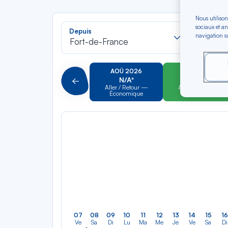
Nous utilison
Recherch
sociaux et an
Depuis
Vers
navigation su
dans
Fort-de-France
Pour al
la
liste
AOÛ 2026
SEP 2026
N/A*
N/A*
Précédent
Aller / Retour —
Aller / Retour —
Économique
Économique
07
08
09
10
11
12
13
14
15
16
Ve
Sa
Di
Lu
Ma
Me
Je
Ve
Sa
Di