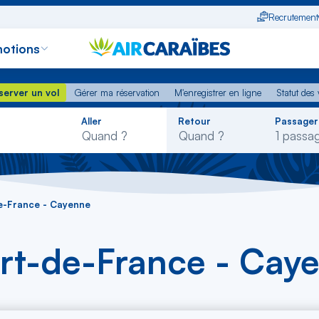
Recrutement
otions
erver un vol
Gérer ma réservation
M'enregistrer en ligne
Statut des
server un vol
Gérer ma réservation
M'enregistrer en ligne
Statut des 
Rechercher
Aller
Retour
Passager
dans
la
liste
e-France - Cayenne
ort-de-France - Cay