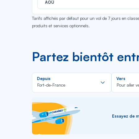
AOÛ
Tarifs affichés par défaut pour un vol de 7 jours en clas
produits et services optionnels.
Partez bientôt en
Rechercher
Depuis
Vers
dans
Fort-de-France
Pour aller v
la
liste
Essayez de me