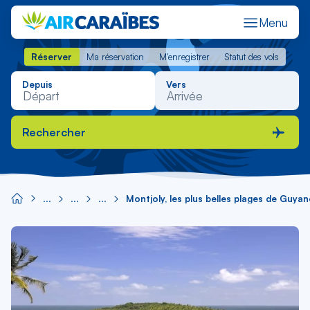
Menu
Réserver
Ma réservation
M'enregistrer
Statut des vols
Réserver
Ma réservation
M'enregistrer
Statut des vols
Depuis
Vers
Rechercher
Montjoly, les plus belles plages de Guyan
Image
principale