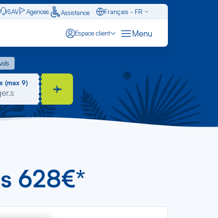
SAV
Agences
Français - FR
Assistance
Caraïbes - FR
Menu
Espace client
English - EN
 vols
vols
Español - ES
s (max 9)
ès 628€*