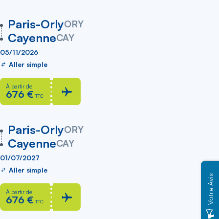
vers
Paris-Orly
ORY
Cayenne
CAY
05/11/2026
Aller simple
À partir de
676 €
TTC
vers
Paris-Orly
ORY
Cayenne
CAY
01/07/2027
Aller simple
Votre Avis
À partir de
676 €
TTC