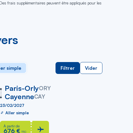
 Des frais supplémentaires peuvent être appliqués pour les
vers
ler simple
Filtrer
Vider
vers
Paris-Orly
ORY
Cayenne
CAY
23/02/2027
Aller simple
À partir de
676 €
TTC