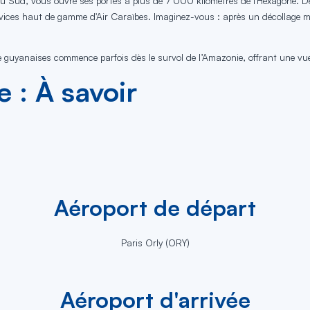
u Sud, vous ouvre ses portes à plus de 7 000 kilomètres de l'Hexagone. Dep
ervices haut de gamme d'Air Caraïbes. Imaginez-vous : après un décollage m
aune guyanaises commence parfois dès le survol de l’Amazonie, offrant une v
 : À savoir
Aéroport de départ
Paris Orly (ORY)
Aéroport d'arrivée