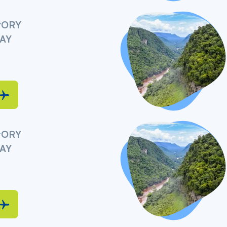
y
ORY
AY
y
ORY
AY