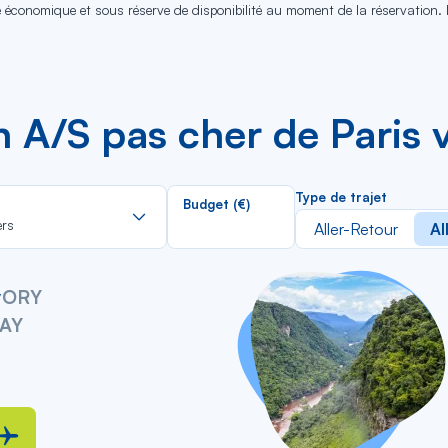
se économique et sous réserve de disponibilité au moment de la réservation.
n A/S pas cher de Paris 
Rechercher
Type de trajet
Budget (€)
dans
ers
Aller-Retour
Al
la
liste
y
ORY
AY