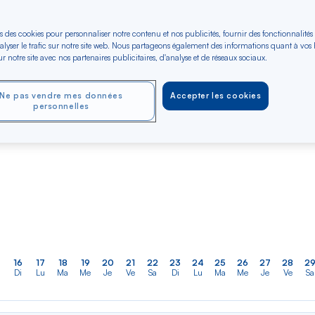
er
Rechercher
Type de trajet
dans
ler vers
Aller-Retour
Aller simple
la
s des cookies pour personnaliser notre contenu et nos publicités, fournir des fonctionnalités
alyser le trafic sur notre site web. Nous partageons également des informations quant à vos
liste
r notre site avec nos partenaires publicitaires, d'analyse et de réseaux sociaux.
OCT 2026
NOV 2026
DÉC 2026
Dès 628 €*
Dès 753 €*
Dès 753 €*
Aller / Retour —
Aller / Retour —
Aller / Retour —
Économique
Économique
Économique
Ne pas vendre mes données
Accepter les cookies
personnelles
16
17
18
19
20
21
22
23
24
25
26
27
28
2
Di
Lu
Ma
Me
Je
Ve
Sa
Di
Lu
Ma
Me
Je
Ve
Sa