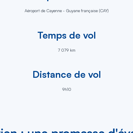
Aéroport de Cayenne - Guyane française (CAY)
Temps de vol
7 079 km
Distance de vol
9h10
érien : une promesse d'év