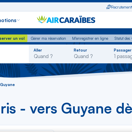
Recrutement
otions
erver un vol
Gérer ma réservation
M'enregistrer en ligne
Statut des
server un vol
Gérer ma réservation
M'enregistrer en ligne
Statut des 
Rechercher
Aller
Retour
Passager
dans
la
liste
- Guyane
aris - vers Guyane d