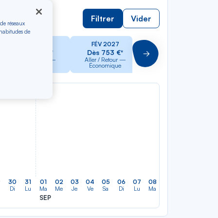
Filtrer
Vider
 de réseaux
 habitudes de
JAN 2027
FÉV 2027
MAR 2027
Dès 753 €*
Dès 753 €*
Dès 753 €*
Suivant
Aller / Retour —
Aller / Retour —
Aller / Retour —
Économique
Économique
Économique
9
30
31
01
02
03
04
05
06
07
08
09
10
11
12
Di
Lu
Ma
Me
Je
Ve
Sa
Di
Lu
Ma
Me
Je
Ve
Sa
SEP