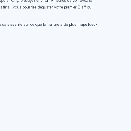
uis l'Orly, prévoyez environ 9 heures de vol, avec la
atinal, vous pourriez déguster votre premier Blaff ou
ue saisissante sur ce que la nature a de plus majestueux.