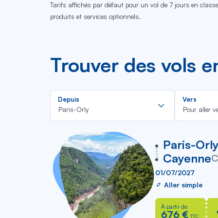
Tarifs affichés par défaut pour un vol de 7 jours en clas
produits et services optionnels.
Trouver des vols e
Rechercher
Depuis
Vers
dans
Paris-Orly
Pour aller v
la
liste
vers
Paris-Orl
Cayenne
C
01/07/2027
Aller simple
À partir de
676 €
TTC