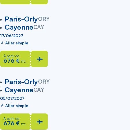
vers
Paris-Orly
ORY
Cayenne
CAY
17/06/2027
Aller simple
À partir de
676 €
TTC
vers
Paris-Orly
ORY
Cayenne
CAY
05/07/2027
Aller simple
À partir de
676 €
TTC