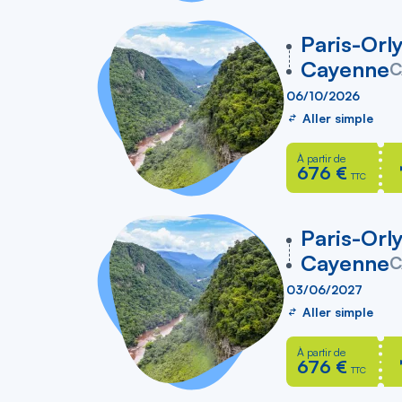
vers
Paris-Orl
Cayenne
C
06/10/2026
Aller simple
À partir de
676 €
TTC
vers
Paris-Orl
Cayenne
C
03/06/2027
Aller simple
À partir de
676 €
TTC