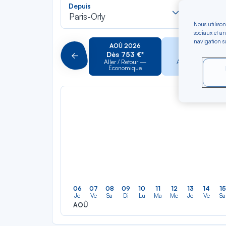
Recherch
Depuis
Vers
dans
Paris-Orly
Pour al
la
Nous utilison
sociaux et an
liste
navigation su
AOÛ 2026
SEP 2026
Dès 753 €*
Dès 648 €*
Précédent
Aller / Retour —
Aller / Retour —
Économique
Économique
06
07
08
09
10
11
12
13
14
15
Je
Ve
Sa
Di
Lu
Ma
Me
Je
Ve
Sa
AOÛ