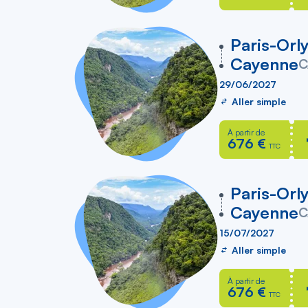
vers
Paris-Orl
Cayenne
C
29/06/2027
Aller simple
À partir de
676 €
TTC
vers
Paris-Orl
Cayenne
C
15/07/2027
Aller simple
À partir de
676 €
TTC