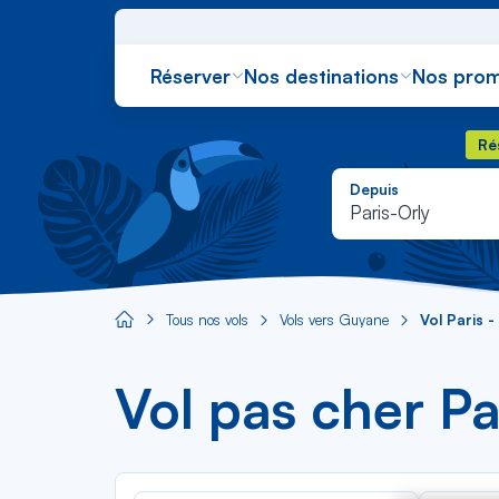
Réserver
Nos destinations
Nos prom
Rés
Ré
Depuis
Paris-Orly
Tous nos vols
Vols vers Guyane
Vol Paris 
Aircaraibes.com
Vol pas cher P