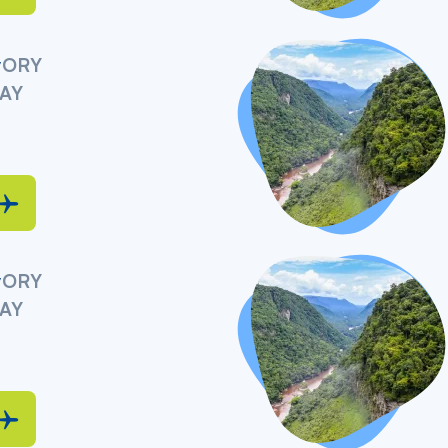
y
ORY
AY
y
ORY
AY