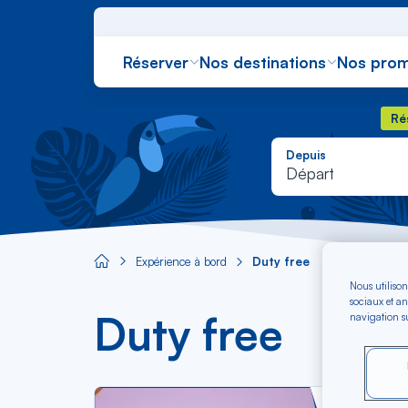
Réserver
Nos destinations
Nos prom
Rés
Ré
Depuis
Départ
Expérience à bord
Duty free
Aircaraibes.com
Nous utilison
sociaux et an
Duty free
navigation su