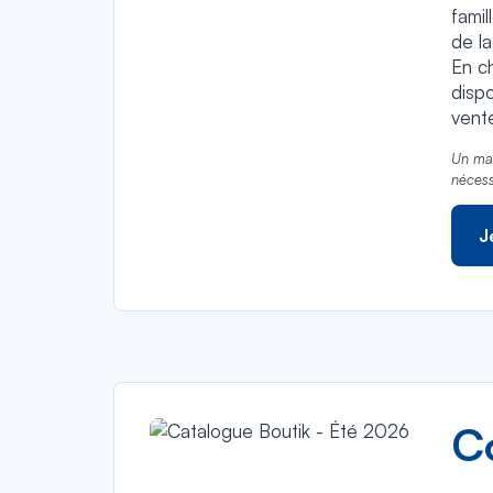
famil
de la
En ch
dispo
vent
Un max
nécess
J
C