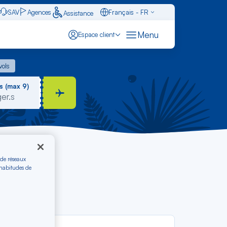
SAV
Agences
Français - FR
Assistance
Caraïbes - FR
Menu
Espace client
English - EN
 vols
vols
Español - ES
s (max 9)
 de réseaux
 habitudes de