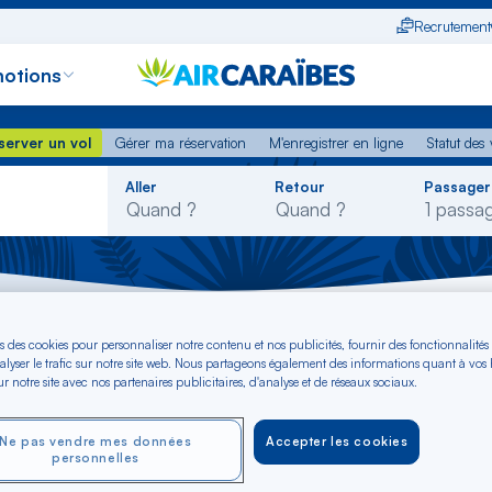
Recrutement
otions
erver un vol
Gérer ma réservation
M'enregistrer en ligne
Statut des
server un vol
Gérer ma réservation
M'enregistrer en ligne
Statut des 
Rechercher
Aller
Retour
Passager
dans
la
liste
s des cookies pour personnaliser notre contenu et nos publicités, fournir des fonctionnalités
alyser le trafic sur notre site web. Nous partageons également des informations quant à vos
r notre site avec nos partenaires publicitaires, d'analyse et de réseaux sociaux.
Ne pas vendre mes données
Accepter les cookies
personnelles