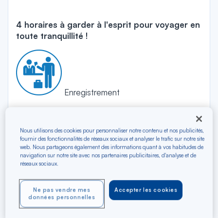
4 horaires à garder à l'esprit pour voyager en
toute tranquillité !
Enregistrement
Heure du début de l'enregistrement
4H00 avant le départ de votre vol transatlantique
Nous utilisons des cookies pour personnaliser notre contenu et nos publicités,
fournir des fonctionnalités de réseaux sociaux et analyser le trafic sur notre site
(long-courrier).
web. Nous partageons également des informations quant à vos habitudes de
1H30 avant le départ de votre vol régional (court-
navigation sur notre site avec nos partenaires publicitaires, d'analyse et de
courrier).
réseaux sociaux.
* Nous conseillons aux passagers ayant besoin d'une assistance
Ne pas vendre mes
Accepter les cookies
ainsi qu'aux enfants non accompagnés de se présenter 2h avant le
données personnelles
départ de votre vol transatlantique.