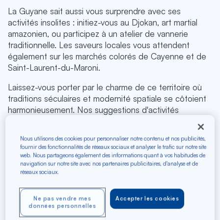
La Guyane sait aussi vous surprendre avec ses
activités insolites :
initiez-vous au Djokan, art martial
amazonien,
ou participez à un atelier de vannerie
traditionnelle. Les saveurs locales vous attendent
également sur les marchés colorés de Cayenne et de
Saint-Laurent-du-Maroni.
Laissez-vous porter par le charme de ce territoire où
traditions séculaires et modernité spatiale se côtoient
harmonieusement. Nos suggestions d'activités
s'adaptent à vos envies et au rythme des saisons pour
vous faire vivre une expérience inoubliable en Guyane
Nous utilisons des cookies pour personnaliser notre contenu et nos publicités,
française.
fournir des fonctionnalités de réseaux sociaux et analyser le trafic sur notre site
web. Nous partageons également des informations quant à vos habitudes de
navigation sur notre site avec nos partenaires publicitaires, d'analyse et de
réseaux sociaux.
L'activité principale : le
Centre Spatial
Ne pas vendre mes
Accepter les cookies
données personnelles