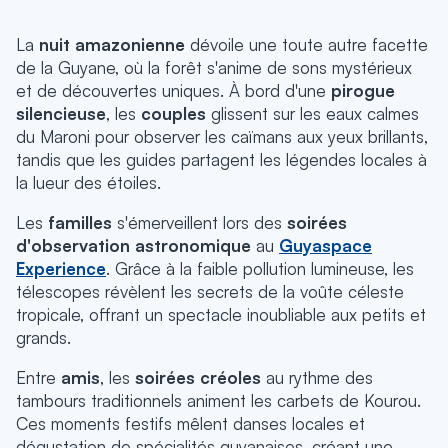
La
nuit amazonienne
dévoile une toute autre facette
de la Guyane, où la forêt s'anime de sons mystérieux
et de découvertes uniques. À bord d'une
pirogue
silencieuse
, les
couples
glissent sur les eaux calmes
du Maroni pour observer les caïmans aux yeux brillants,
tandis que les guides partagent les légendes locales à
la lueur des étoiles.
Les
familles
s'émerveillent lors des
soirées
d'observation astronomique
au
Guyaspace
Experience
.
Grâce à la faible pollution lumineuse, les
télescopes révèlent les secrets de la voûte céleste
tropicale,
offrant un spectacle inoubliable aux petits et
grands.
Entre
amis
, les
soirées créoles
au rythme des
tambours traditionnels animent les carbets de Kourou.
Ces moments festifs mêlent danses locales et
dégustation de spécialités guyanaises,
créant une