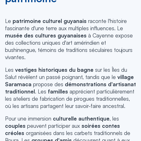
Le
patrimoine culturel guyanais
raconte l'histoire
fascinante d'une terre aux multiples influences.
Le
musée des cultures guyanaises
à Cayenne expose
des collections uniques d'art amérindien et
bushinengue, témoins de traditions séculaires toujours
vivantes.
Les
vestiges historiques du bagne
sur les Îles du
Salut révèlent un passé poignant,
tandis que
le
village
Saramaca
propose des
démonstrations d'artisanat
traditionnel
.
Les
familles
apprécient particulièrement
les ateliers de fabrication de pirogues traditionnelles,
où les artisans partagent leur savoir-faire ancestral.
Pour une immersion
culturelle authentique
, les
couples
peuvent participer aux
soirées contes
créoles
organisées dans les carbets traditionnels de
Roura.
Les
groupes d'amis
découvrent quant à eux