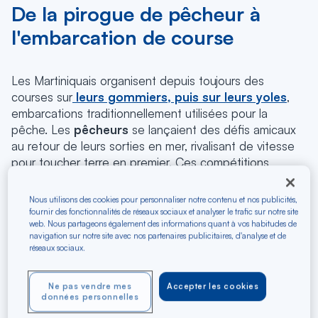
De la pirogue de pêcheur à
l'embarcation de course
Les Martiniquais organisent depuis toujours des
courses sur
leurs gommiers, puis sur leurs yoles
,
embarcations traditionnellement utilisées pour la
pêche. Les
pêcheurs
se lançaient des défis amicaux
au retour de leurs sorties en mer, rivalisant de vitesse
pour toucher terre en premier. Ces compétitions
spontanées, organisées lors des
fêtes patronales
,
sont devenues de véritables rendez-vous populaires.
Nous utilisons des cookies pour personnaliser notre contenu et nos publicités,
fournir des fonctionnalités de réseaux sociaux et analyser le trafic sur notre site
C'est en 1966 que le premier tour de l'île est réalisé,
web. Nous partageons également des informations quant à vos habitudes de
navigation sur notre site avec nos partenaires publicitaires, d'analyse et de
une aventure audacieuse pour l'époque. Quatre yoles
réseaux sociaux.
prennent alors le départ et bouclent le tour de la
Martinique en cinq étapes. Mais jugé trop dangereux,
l'événement n'est pas reconduit au-delà de 1968.
Ne pas vendre mes
Accepter les cookies
données personnelles
Il faudra attendre 1984 pour que
Georges Brival
,