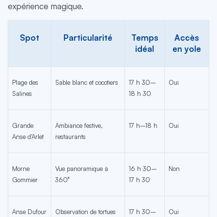
expérience magique.
Spot
Particularité
Temps
Accès
idéal
en yole
Plage des
Sable blanc et cocotiers
17 h 30–
Oui
Salines
18 h 30
Grande
Ambiance festive,
17 h–18 h
Oui
Anse d'Arlet
restaurants
Morne
Vue panoramique à
16 h 30–
Non
Gommier
360°
17 h 30
Anse Dufour
Observation de tortues
17 h 30–
Oui