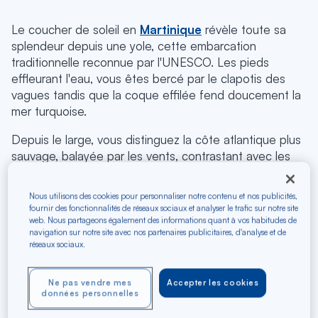
Le coucher de soleil en
Martinique
révèle toute sa
splendeur depuis une yole, cette embarcation
traditionnelle reconnue par l'UNESCO. Les pieds
effleurant l'eau, vous êtes bercé par le clapotis des
vagues tandis que la coque effilée fend doucement la
mer turquoise.
Depuis le large, vous distinguez la côte atlantique plus
sauvage, balayée par les vents, contrastant avec les
baies abritées de l'ouest. Le ciel s'embrase alors de
teintes orangées et pourpres, créant un tableau vivant
Nous utilisons des cookies pour personnaliser notre contenu et nos publicités,
d'une intensité rare. Cette expérience authentique
fournir des fonctionnalités de réseaux sociaux et analyser le trafic sur notre site
vous plonge au cœur de la magie caribéenne, du matin
web. Nous partageons également des informations quant à vos habitudes de
navigation sur notre site avec nos partenaires publicitaires, d'analyse et de
au soir.
réseaux sociaux.
Air Caraïbes vous emmène vivre ce moment
exceptionnel sur l'île aux fleurs. Réservez un
vol pas
Ne pas vendre mes
Accepter les cookies
données personnelles
cher Martinique
et découvrez
notre top des
excursions en bateau
au coucher du soleil pour une