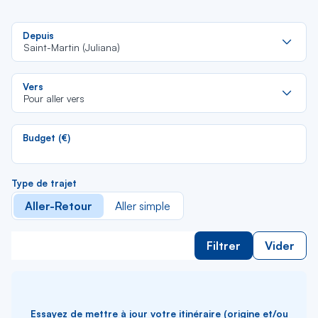
Re
Depuis
da
Saint-Martin (Juliana)
la
lis
Re
Vers
da
Pour aller vers
la
lis
Budget (€)
Type de trajet
Aller-Retour
Aller simple
Filtrer
Vider
Essayez de mettre à jour votre itinéraire (origine et/ou