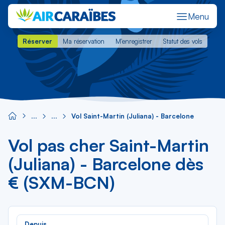
Menu
Réserver
Ma réservation
M'enregistrer
Statut des vols
Réserver
Ma réservation
M'enregistrer
Statut des vols
Vol Saint-Martin (Juliana) - Barcelone
Vol pas cher Saint-Martin
(Juliana) - Barcelone dès
€ (SXM-BCN)
Rec
Depuis