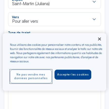
dan
Saint-Martin (Juliana)
la
liste
Rec
Vers
dan
Pour aller vers
la
liste
Type de trajet
Aller-Retour
Aller simple
Nous utilisons des cookies pour personnaliser notre contenu et nos publicités,
fournir des fonctionnalités de réseaux sociaux et analyser le trafic sur notre site
web. Nous partageons également des informations quant à vos habitudes de
Filtrer
Vider
navigation sur notre site avec nos partenaires publicitaires, d'analyse et de
réseaux sociaux.
AOÛ 2026
N/A*
Précédent
Suivant
Aller / Retour — Économique
Aller
Ne pas vendre mes
Accepter les cookies
données personnelles