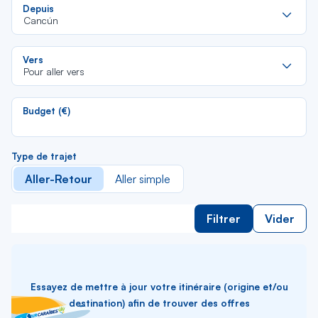
Re
Depuis
da
Cancún
la
lis
Re
Vers
da
Pour aller vers
la
lis
Budget (€)
Type de trajet
Aller-Retour
Aller simple
Filtrer
Vider
Essayez de mettre à jour votre itinéraire (origine et/ou
destination) afin de trouver des offres