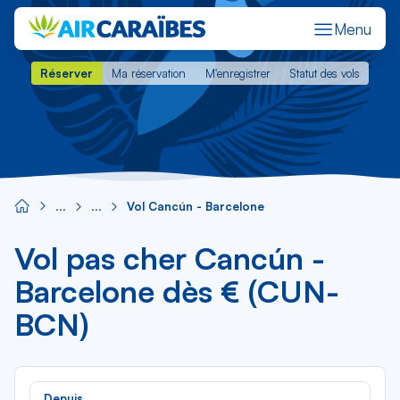
Menu
Réserver
Ma réservation
M'enregistrer
Statut des vols
Réserver
Ma réservation
M'enregistrer
Statut des vols
Vol Cancún - Barcelone
Vol pas cher Cancún -
Barcelone dès € (CUN-
BCN)
Rec
Depuis