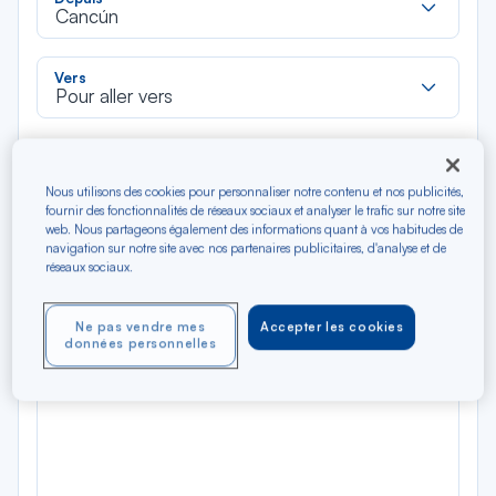
dan
Cancún
la
liste
Rec
Vers
dan
Pour aller vers
la
liste
Type de trajet
Aller-Retour
Aller simple
Nous utilisons des cookies pour personnaliser notre contenu et nos publicités,
fournir des fonctionnalités de réseaux sociaux et analyser le trafic sur notre site
web. Nous partageons également des informations quant à vos habitudes de
Filtrer
Vider
navigation sur notre site avec nos partenaires publicitaires, d'analyse et de
réseaux sociaux.
AOÛ 2026
N/A*
Ne pas vendre mes
Accepter les cookies
Précédent
Suivant
Aller / Retour — Économique
Aller
données personnelles