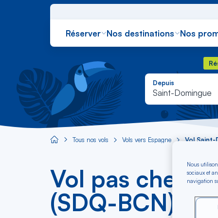
Réserver
Nos destinations
Nos prom
Rés
Ré
Depuis
Saint-Domingue
Tous nos vols
Vols vers Espagne
Vol Saint
Aircaraibes.com
Nous utilison
Vol pas cher S
sociaux et an
navigation su
(SDQ-BCN)