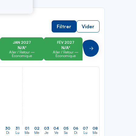
Filtrer
Vider
JAN 2027
FÉV 2027
MAR 2027
N/A*
N/A*
N/A*
Suivant
Aller / Retour —
Aller / Retour —
Aller / Retour —
Économique
Économique
Économique
9
30
31
01
02
03
04
05
06
07
08
09
10
11
12
Di
Lu
Ma
Me
Je
Ve
Sa
Di
Lu
Ma
Me
Je
Ve
Sa