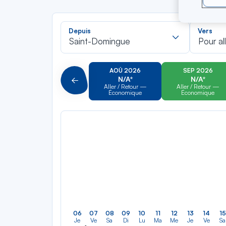
Recherch
Depuis
Vers
dans
Saint-Domingue
Pour al
la
liste
AOÛ 2026
SEP 2026
N/A*
N/A*
Précédent
Aller / Retour —
Aller / Retour —
Économique
Économique
06
07
08
09
10
11
12
13
14
15
Je
Ve
Sa
Di
Lu
Ma
Me
Je
Ve
Sa