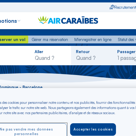
Recrutement
otions
erver un vol
Gérer ma réservation
M'enregistrer en ligne
Statut des
server un vol
Gérer ma réservation
M'enregistrer en ligne
Statut des 
Rechercher
Aller
Retour
Passager
dans
la
liste
-Domingue - Barcelone
s des cookies pour personnaliser notre contenu et nos publicités, fournir des fonctionnalités
aint-Domingue - Bar
alyser le trafic sur notre site web. Nous partageons également des informations quant à vos
r notre site avec nos partenaires publicitaires, d'analyse et de réseaux sociaux.
Ne pas vendre mes données
Accepter les cookies
personnelles