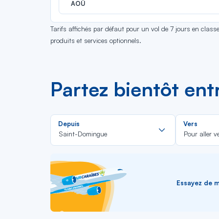
AOÛ
Tarifs affichés par défaut pour un vol de 7 jours en clas
produits et services optionnels.
Partez bientôt en
Rechercher
Depuis
Vers
dans
Saint-Domingue
Pour aller v
la
liste
Essayez de me