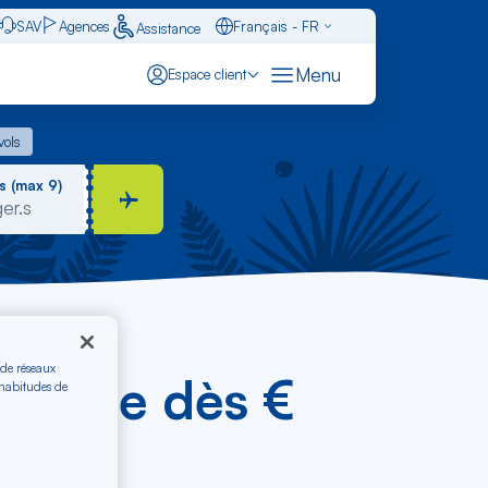
SAV
Agences
Français - FR
Assistance
Caraïbes - FR
Menu
Espace client
English - EN
 vols
vols
Español - ES
s (max 9)
 de réseaux
celone dès €
 habitudes de