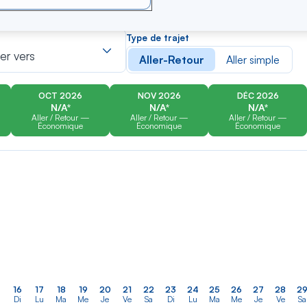
er
Rechercher
Type de trajet
dans
ler vers
Aller-Retour
Aller simple
la
liste
OCT 2026
NOV 2026
DÉC 2026
N/A*
N/A*
N/A*
Aller / Retour —
Aller / Retour —
Aller / Retour —
Économique
Économique
Économique
16
17
18
19
20
21
22
23
24
25
26
27
28
2
Di
Lu
Ma
Me
Je
Ve
Sa
Di
Lu
Ma
Me
Je
Ve
Sa