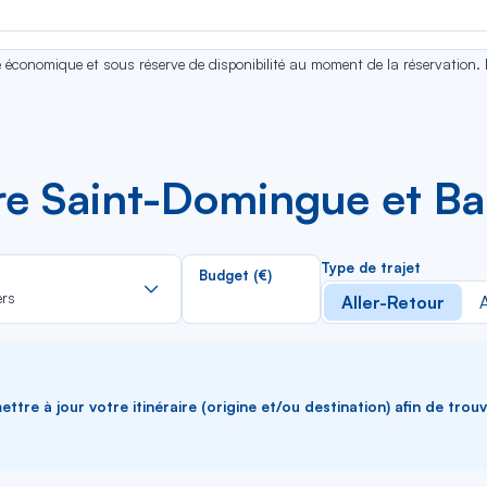
se économique et sous réserve de disponibilité au moment de la réservation.
tre Saint-Domingue et B
Rechercher
Type de trajet
Budget (€)
dans
ers
Aller-Retour
A
la
liste
ttre à jour votre itinéraire (origine et/ou destination) afin de trou