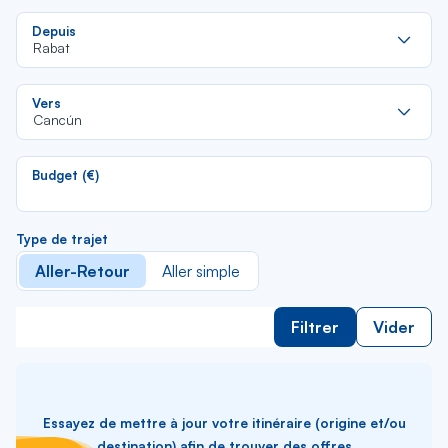
Re
Depuis
da
Rabat
la
lis
Re
Vers
da
Cancún
la
lis
Budget (€)
Type de trajet
Aller-Retour
Aller simple
Filtrer
Vider
Essayez de mettre à jour votre itinéraire (origine et/ou
destination) afin de trouver des offres