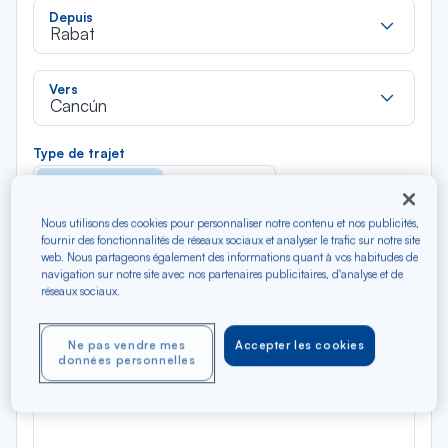
Rec
Depuis
dan
Rabat
la
liste
Rec
Vers
dan
Cancún
la
liste
Type de trajet
Aller-Retour
Aller simple
Nous utilisons des cookies pour personnaliser notre contenu et nos publicités,
Filtrer
Vider
fournir des fonctionnalités de réseaux sociaux et analyser le trafic sur notre site
web. Nous partageons également des informations quant à vos habitudes de
navigation sur notre site avec nos partenaires publicitaires, d'analyse et de
réseaux sociaux.
AOÛ 2026
N/A*
Précédent
Suivant
Aller / Retour — Économique
Aller
Ne pas vendre mes
Accepter les cookies
données personnelles