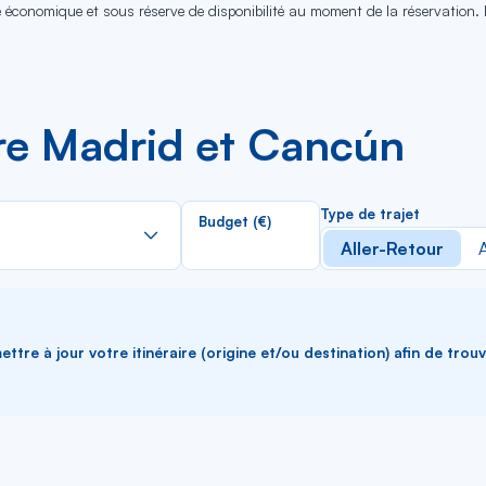
se économique et sous réserve de disponibilité au moment de la réservation.
tre Madrid et Cancún
Rechercher
Type de trajet
Budget (€)
dans
Aller-Retour
A
la
liste
ttre à jour votre itinéraire (origine et/ou destination) afin de trou