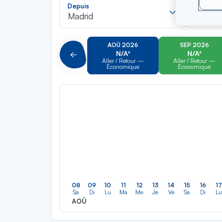
Recherch
Depuis
Vers
dans
Madrid
Cancú
la
liste
AOÛ 2026
SEP 2026
N/A*
N/A*
Précédent
Aller / Retour —
Aller / Retour —
Économique
Économique
08
09
10
11
12
13
14
15
16
17
Sa
Di
Lu
Ma
Me
Je
Ve
Sa
Di
Lu
AOÛ