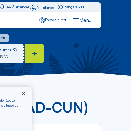
SAV
Agences
Français - FR
Assistance
Caraïbes - FR
Menu
Espace client
English - EN
 vols
vols
Español - ES
s (max 9)
 de réseaux
s € (MAD-CUN)
 habitudes de