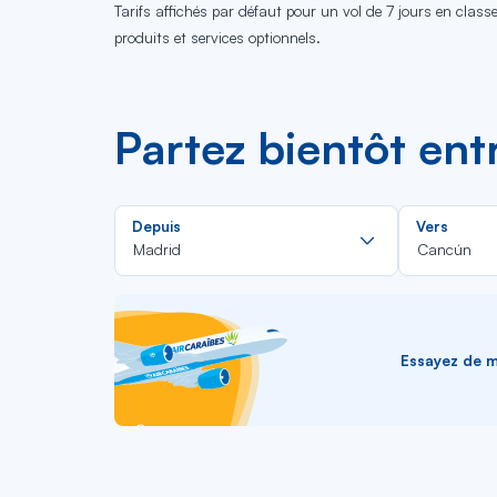
Tarifs affichés par défaut pour un vol de 7 jours en clas
produits et services optionnels.
Partez bientôt en
Rechercher
Depuis
Vers
dans
Madrid
Cancún
la
liste
Essayez de me