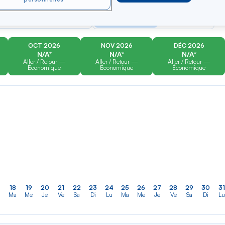
er
Rechercher
Type de trajet
dans
n
Aller-Retour
Aller simple
la
liste
OCT 2026
NOV 2026
DÉC 2026
N/A*
N/A*
N/A*
Aller / Retour —
Aller / Retour —
Aller / Retour —
Économique
Économique
Économique
18
19
20
21
22
23
24
25
26
27
28
29
30
31
Ma
Me
Je
Ve
Sa
Di
Lu
Ma
Me
Je
Ve
Sa
Di
Lu