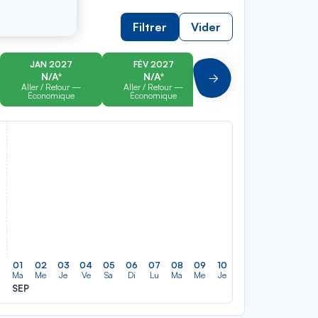
Filtrer
Vider
JAN 2027
FÉV 2027
MAR 2027
N/A*
N/A*
N/A*
Suivant
Aller / Retour —
Aller / Retour —
Aller / Retour —
Économique
Économique
Économique
01
02
03
04
05
06
07
08
09
10
11
12
13
14
Ma
Me
Je
Ve
Sa
Di
Lu
Ma
Me
Je
Ve
Sa
Di
Lu
SEP