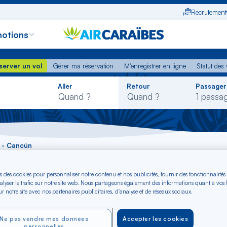
Recrutement
otions
erver un vol
Gérer ma réservation
M'enregistrer en ligne
Statut des
server un vol
Gérer ma réservation
M'enregistrer en ligne
Statut des 
Rechercher
Aller
Retour
Passager
dans
la
liste
 - Cancún
s des cookies pour personnaliser notre contenu et nos publicités, fournir des fonctionnalités
Madrid - Cancún dè
alyser le trafic sur notre site web. Nous partageons également des informations quant à vos
r notre site avec nos partenaires publicitaires, d'analyse et de réseaux sociaux.
Ne pas vendre mes données
Accepter les cookies
personnelles