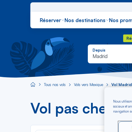
Réserver
Nos destinations
Nos prom
Rés
Ré
Depuis
Madrid
Tous nos vols
Vols vers Mexique
Vol Madrid
Aircaraibes.com
Nous utilison
Vol pas cher 
sociaux et an
navigation su