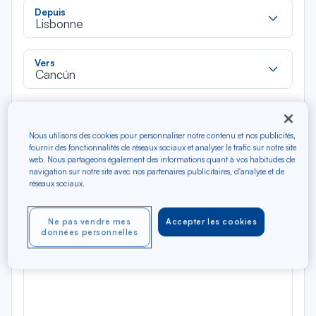
Rec
Depuis
dan
Lisbonne
la
liste
Rec
Vers
dan
Cancún
la
liste
Type de trajet
Aller-Retour
Aller simple
Nous utilisons des cookies pour personnaliser notre contenu et nos publicités,
fournir des fonctionnalités de réseaux sociaux et analyser le trafic sur notre site
web. Nous partageons également des informations quant à vos habitudes de
Filtrer
Vider
navigation sur notre site avec nos partenaires publicitaires, d'analyse et de
réseaux sociaux.
AOÛ 2026
N/A*
Ne pas vendre mes
Accepter les cookies
Précédent
Suivant
Aller / Retour — Économique
Aller
données personnelles