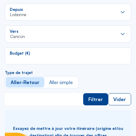
Re
Depuis
da
Lisbonne
la
lis
Re
Vers
da
Cancún
la
lis
Budget (€)
Type de trajet
Aller-Retour
Aller simple
Filtrer
Vider
Essayez de mettre à jour votre itinéraire (origine et/ou
destination) afin de trouver des offres