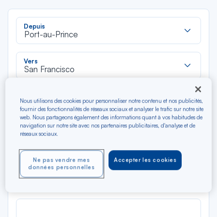
Rec
Depuis
dan
Port-au-Prince
la
liste
Rec
Vers
dan
San Francisco
la
liste
Type de trajet
Nous utilisons des cookies pour personnaliser notre contenu et nos publicités,
Aller-Retour
Aller simple
fournir des fonctionnalités de réseaux sociaux et analyser le trafic sur notre site
web. Nous partageons également des informations quant à vos habitudes de
navigation sur notre site avec nos partenaires publicitaires, d'analyse et de
Filtrer
Vider
réseaux sociaux.
AOÛ 2026
Ne pas vendre mes
Accepter les cookies
données personnelles
N/A*
Précédent
Suivant
Aller / Retour — Économique
Aller