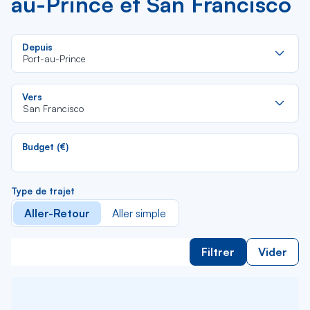
au-Prince et San Francisco
Re
Depuis
da
Port-au-Prince
la
lis
Re
Vers
da
San Francisco
la
lis
Budget (€)
Type de trajet
Aller-Retour
Aller simple
Filtrer
Vider