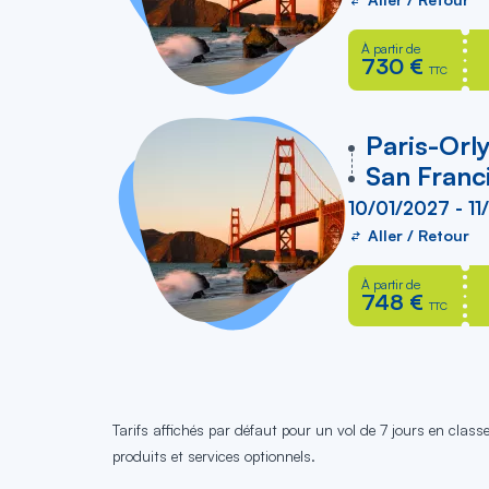
À partir de
730 €
TTC
vers
Paris-Orl
San Franc
10/01/2027 - 11
Aller / Retour
À partir de
748 €
TTC
Tarifs affichés par défaut pour un vol de 7 jours en clas
produits et services optionnels.