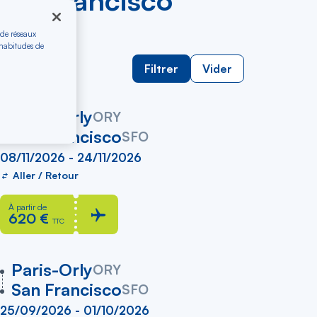
San Francisco
 de réseaux
 habitudes de
ller simple
Filtrer
Vider
vers
Paris-Orly
ORY
San Francisco
SFO
08/11/2026 - 24/11/2026
Aller / Retour
À partir de
620 €
TTC
vers
Paris-Orly
ORY
San Francisco
SFO
25/09/2026 - 01/10/2026