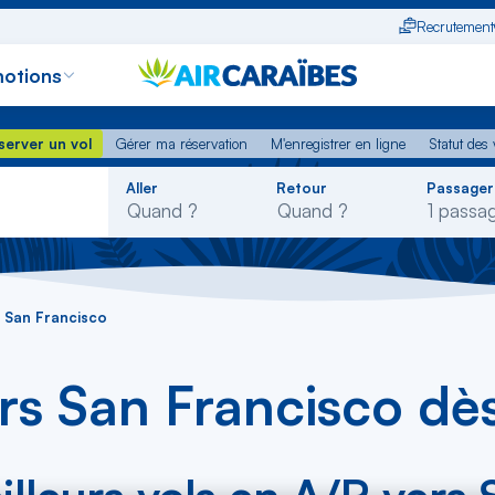
Recrutement
otions
erver un vol
Gérer ma réservation
M'enregistrer en ligne
Statut des
server un vol
Gérer ma réservation
M'enregistrer en ligne
Statut des 
Rechercher
Aller
Retour
Passager
dans
la
liste
s San Francisco
ers San Francisco d