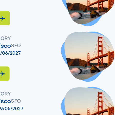
y
ORY
isco
SFO
5/06/2027
y
ORY
isco
SFO
29/05/2027