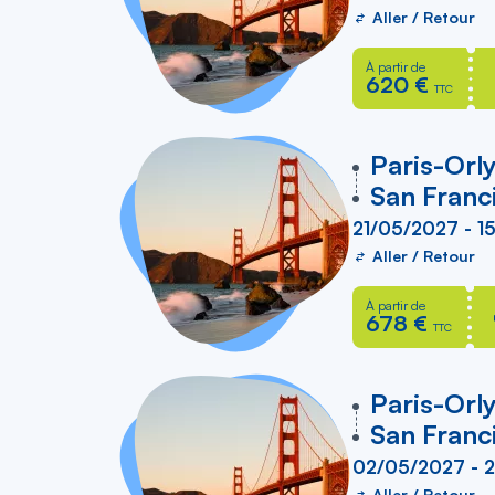
Aller / Retour
À partir de
620 €
TTC
vers
Paris-Orl
San Franc
21/05/2027 - 1
Aller / Retour
À partir de
678 €
TTC
vers
Paris-Orl
San Franc
02/05/2027 - 
Aller / Retour