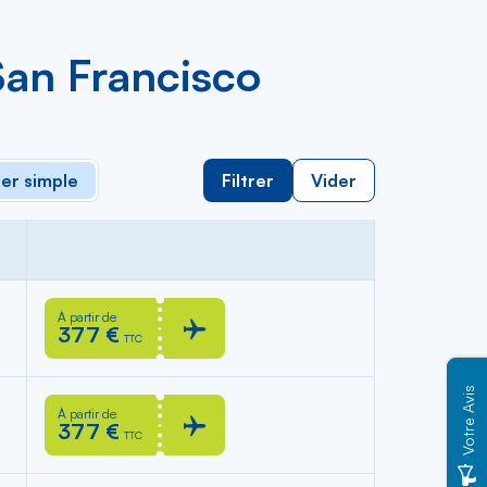
San Francisco
ler simple
Filtrer
Vider
À partir de
377 €
TTC
Votre Avis
À partir de
377 €
TTC