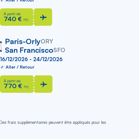
À partir de
740 €
TTC
vers
Paris-Orly
ORY
San Francisco
SFO
16/12/2026 - 24/12/2026
Aller / Retour
À partir de
770 €
TTC
 Des frais supplémentaires peuvent être appliqués pour les