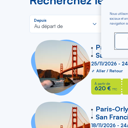
Recherchez les mei
Nous utilison
Rechercher
sociaux et an
Depuis
Vers
navigation su
dans
Au départ de
Pour aller
la
liste
vers
Paris-Orl
San Franc
25/11/2026 - 2
Aller / Retour
À partir de
620 €
TTC
vers
Paris-Orl
San Franc
18/11/2026 - 24