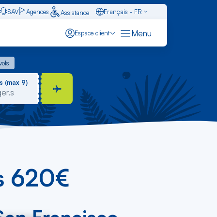
SAV
Agences
Français - FR
Assistance
Caraïbes - FR
Menu
Espace client
English - EN
 vols
vols
Español - ES
s (max 9)
ès 620€