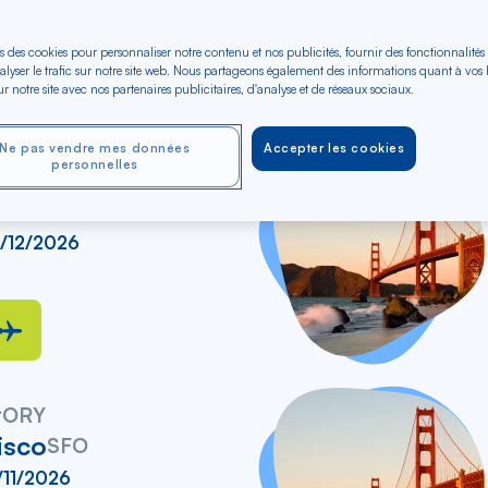
lleurs vols en A/R vers 
s des cookies pour personnaliser notre contenu et nos publicités, fournir des fonctionnalités
Rechercher
Type de trajet
alyser le trafic sur notre site web. Nous partageons également des informations quant à vos
Budget (€)
r notre site avec nos partenaires publicitaires, d'analyse et de réseaux sociaux.
dans
 vers
Aller-Retour
A
la
liste
Ne pas vendre mes données
Accepter les cookies
personnelles
y
ORY
isco
SFO
4/12/2026
y
ORY
isco
SFO
/11/2026