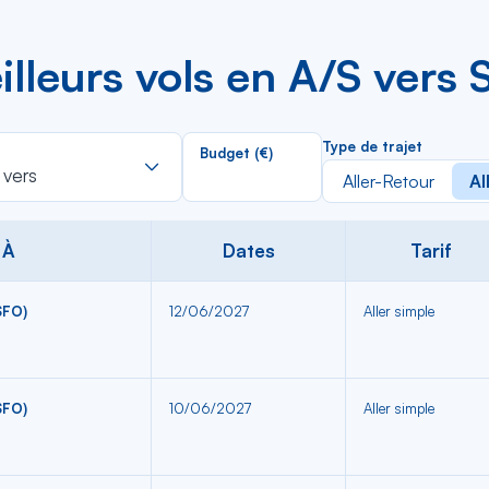
lleurs vols en A/S vers 
Rechercher
Type de trajet
Budget (€)
dans
 vers
Aller-Retour
Al
la
liste
À
Dates
Tarif
SFO)
12/06/2027
Aller simple
SFO)
10/06/2027
Aller simple