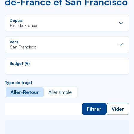
de-France et San Francisco
Re
Depuis
da
Fort-de-France
la
lis
Re
Vers
da
San Francisco
la
lis
Budget (€)
Type de trajet
Aller-Retour
Aller simple
Filtrer
Vider