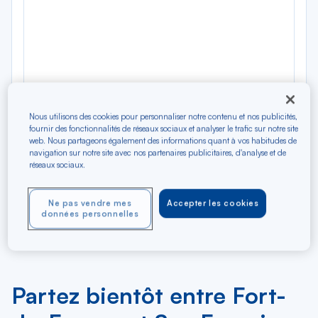
Nous utilisons des cookies pour personnaliser notre contenu et nos publicités,
06
07
08
09
10
11
12
13
14
15
16
17
Je
Ve
Sa
Di
Lu
Ma
Me
Je
Ve
Sa
Di
Lu
fournir des fonctionnalités de réseaux sociaux et analyser le trafic sur notre site
AOÛ
web. Nous partageons également des informations quant à vos habitudes de
navigation sur notre site avec nos partenaires publicitaires, d'analyse et de
réseaux sociaux.
Tarifs affichés par défaut pour un vol de 7 jours en classe
économique et sous réserve de disponibilité au moment de la
Ne pas vendre mes
Accepter les cookies
réservation. Des frais supplémentaires peuvent être appliqués pour
données personnelles
les produits et services optionnels.
Partez bientôt entre Fort-