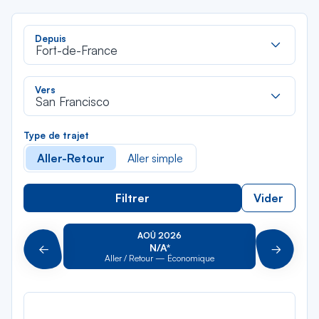
Rec
Depuis
dan
Fort-de-France
la
liste
Rec
Vers
dan
San Francisco
la
liste
Type de trajet
Aller-Retour
Aller simple
Filtrer
Vider
AOÛ 2026
N/A*
Précédent
Suivant
Aller / Retour — Économique
Aller