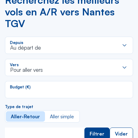
Recherchez les meilleurs
vols en A/R vers Nantes
TGV
R
Depuis
d
Au départ de
la
li
R
Vers
d
Pour aller vers
la
li
Budget (€)
Type de trajet
Aller-Retour
Aller simple
Filtrer
Vider