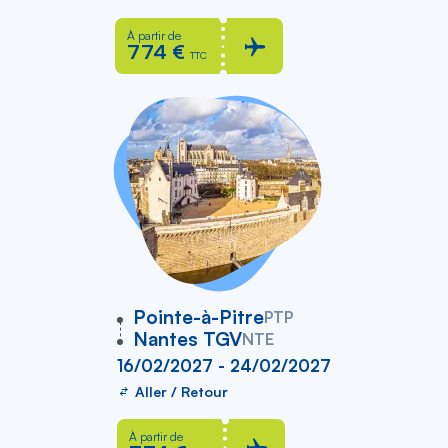
À partir de
774 €
TTC
vers
Pointe-à-Pitre
PTP
Nantes TGV
NTE
16/02/2027 - 24/02/2027
Aller / Retour
À partir de