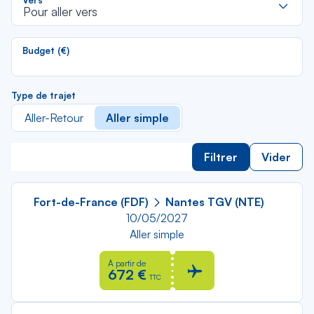
Vers
d
Pour aller vers
la
li
Budget (€)
Type de trajet
Aller-Retour
Aller simple
Filtrer
Vider
Fort-de-France (FDF)
Nantes TGV (NTE)
10/05/2027
Aller simple
À partir de
672 €
TTC