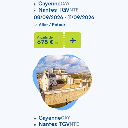
vers
Cayenne
CAY
Nantes TGV
NTE
08/09/2026 - 11/09/2026
Aller / Retour
À partir de
678 €
TTC
vers
Cayenne
CAY
Nantes TGV
NTE