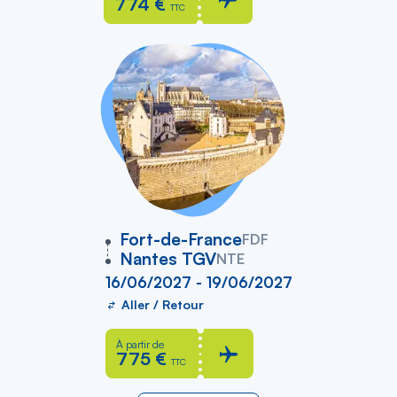
774 €
TTC
vers
Fort-de-France
FDF
Nantes TGV
NTE
16/06/2027 - 19/06/2027
Aller / Retour
À partir de
775 €
TTC