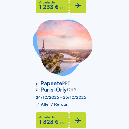
À partir de
1 233 €
TTC
vers
Papeete
PPT
Paris-Orly
ORY
24/10/2026 - 25/10/2026
Aller / Retour
À partir de
1 323 €
TTC