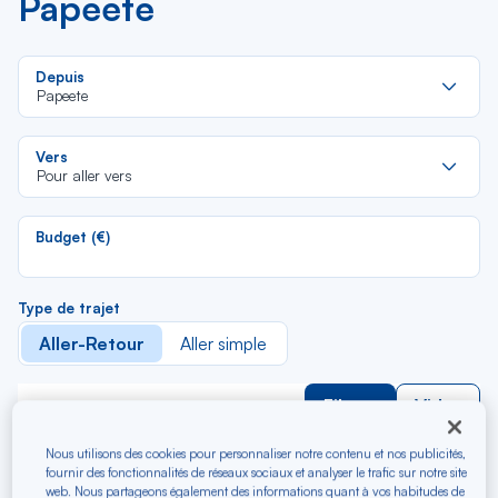
Papeete
Re
Depuis
da
Papeete
la
lis
Re
Vers
da
Pour aller vers
la
lis
Budget (€)
Type de trajet
Aller-Retour
Aller simple
Filtrer
Vider
Nous utilisons des cookies pour personnaliser notre contenu et nos publicités,
fournir des fonctionnalités de réseaux sociaux et analyser le trafic sur notre site
web. Nous partageons également des informations quant à vos habitudes de