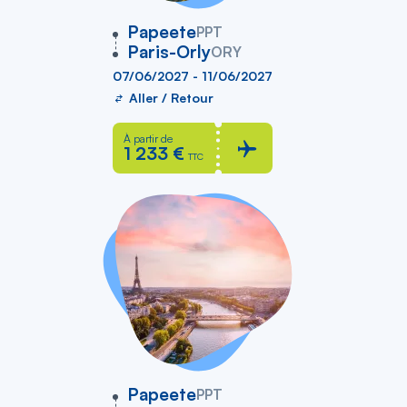
vers
Papeete
PPT
Paris-Orly
ORY
07/06/2027 - 11/06/2027
Aller / Retour
À partir de
1 233 €
TTC
vers
Papeete
PPT