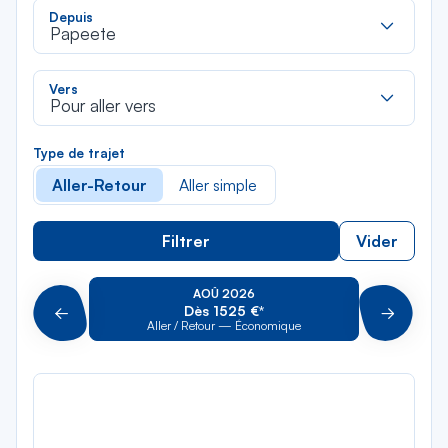
Rec
Depuis
dan
Papeete
la
liste
Rec
Vers
dan
Pour aller vers
la
liste
Type de trajet
Aller-Retour
Aller simple
Filtrer
Vider
AOÛ 2026
Dès 1525 €*
Précédent
Suivant
Aller / Retour — Économique
Aller