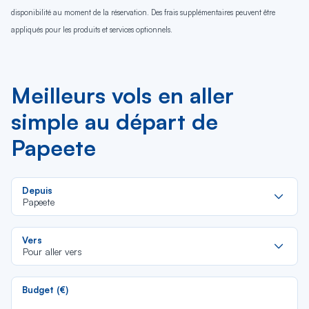
disponibilité au moment de la réservation. Des frais supplémentaires peuvent être
appliqués pour les produits et services optionnels.
Meilleurs vols en aller
simple au départ de
Papeete
Re
Depuis
da
Papeete
la
lis
Re
Vers
da
Pour aller vers
la
lis
Budget (€)