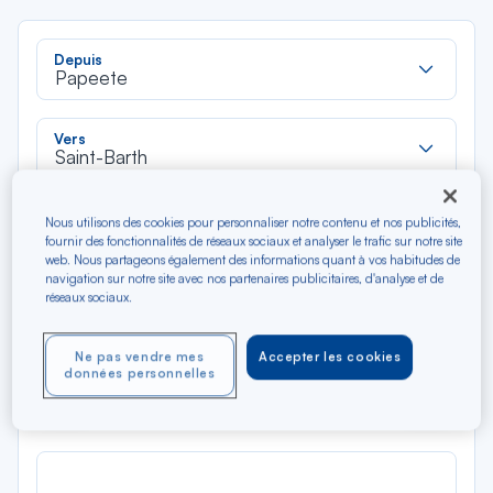
Rec
Depuis
dan
Papeete
la
liste
Rec
Vers
dan
Saint-Barth
la
liste
Type de trajet
Nous utilisons des cookies pour personnaliser notre contenu et nos publicités,
Aller-Retour
Aller simple
fournir des fonctionnalités de réseaux sociaux et analyser le trafic sur notre site
web. Nous partageons également des informations quant à vos habitudes de
navigation sur notre site avec nos partenaires publicitaires, d'analyse et de
réseaux sociaux.
Filtrer
Vider
Ne pas vendre mes
Accepter les cookies
AOÛ 2026
données personnelles
N/A*
Précédent
Suivant
Aller / Retour — Économique
Aller