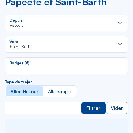
Papeete et Saint-Barth
Re
Depuis
da
Papeete
la
lis
Re
Vers
da
Saint-Barth
la
lis
Budget (€)
Type de trajet
Aller-Retour
Aller simple
Filtrer
Vider