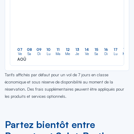
07
08
09
10
11
12
13
14
15
16
17
18
Ve
Sa
Di
Lu
Ma
Me
Je
Ve
Sa
Di
Lu
Ma
AOÛ
Tarifs affichés par défaut pour un vol de 7 jours en classe
économique et sous réserve de disponibilité au moment de la
réservation. Des frais supplémentaires peuvent être appliqués pour
les produits et services optionnels.
Partez bientôt entre