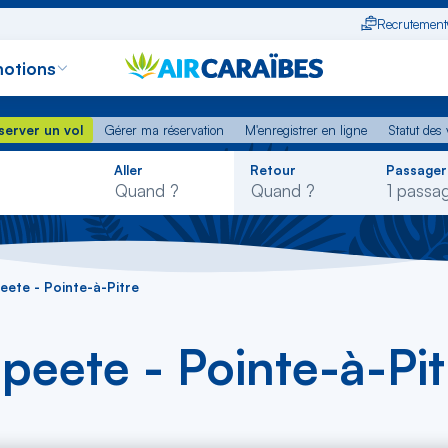
Recrutement
otions
erver un vol
Gérer ma réservation
M'enregistrer en ligne
Statut des
server un vol
Gérer ma réservation
M'enregistrer en ligne
Statut des 
Rechercher
Aller
Retour
Passager
dans
la
liste
eete - Pointe-à-Pitre
peete - Pointe-à-Pi