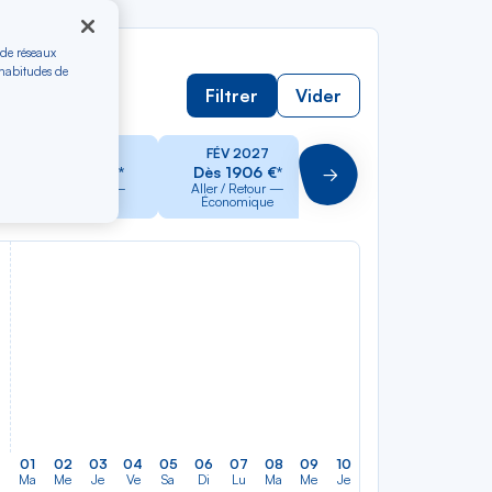
 de réseaux
 habitudes de
Filtrer
Vider
JAN 2027
FÉV 2027
MAR 2027
Dès 1906 €*
Dès 1906 €*
Dès 1906 €*
Suivant
Aller / Retour —
Aller / Retour —
Aller / Retour —
Économique
Économique
Économique
01
02
03
04
05
06
07
08
09
10
11
12
13
14
Ma
Me
Je
Ve
Sa
Di
Lu
Ma
Me
Je
Ve
Sa
Di
Lu