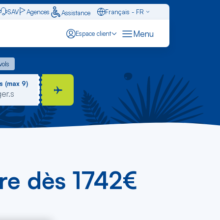
SAV
Agences
Français - FR
Assistance
Caraïbes - FR
Menu
Espace client
English - EN
 vols
vols
Español - ES
s (max 9)
tre dès 1742€