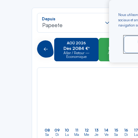
Nous utilison
Recherch
Depuis
Vers
sociaux et an
dans
Papeete
Pointe-
navigation su
la
liste
AOÛ 2026
SEP 2026
Dès 2084 €*
Dès 1742 €*
Précédent
Aller / Retour —
Aller / Retour —
Économique
Économique
08
09
10
11
12
13
14
15
16
17
Sa
Di
Lu
Ma
Me
Je
Ve
Sa
Di
Lu