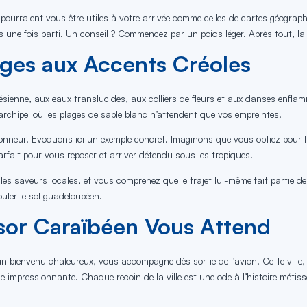
pourraient vous être utiles à votre arrivée comme celles de cartes géograp
ucis une fois parti. Un conseil ? Commencez par un poids léger. Après tout,
ges aux Accents Créoles
ynésienne, aux eaux translucides, aux colliers de fleurs et aux danses enfla
chipel où les plages de sable blanc n’attendent que vos empreintes.
honneur. Evoquons ici un exemple concret. Imaginons que vous optiez pour l
 parfait pour vous reposer et arriver détendu sous les tropiques.
 les saveurs locales, et vous comprenez que le trajet lui-même fait partie de
ouler le sol guadeloupéen.
ésor Caraïbéen Vous Attend
un bienvenu chaleureux, vous accompagne dès sortie de l'avion. Cette ville, 
e impressionnante. Chaque recoin de la ville est une ode à l’histoire métissé