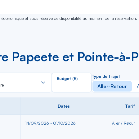
se économique et sous réserve de disponibilité au moment de la réservation.
re Papeete et Pointe-à-P
Rechercher
Type de trajet
Budget (€)
dans
re
Aller-Retour
A
la
liste
Dates
Tarif
14/09/2026 - 01/10/2026
Aller / Retour