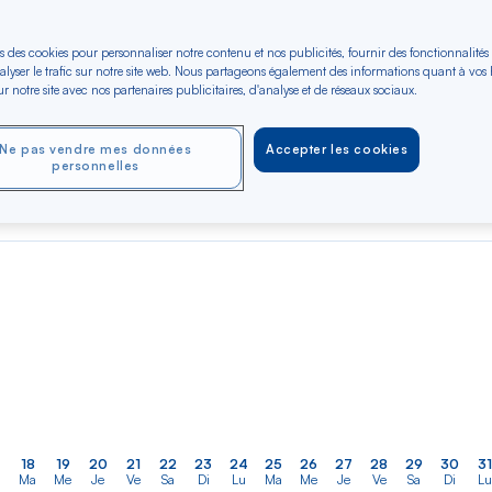
s des cookies pour personnaliser notre contenu et nos publicités, fournir des fonctionnalités
er
Rechercher
Type de trajet
alyser le trafic sur notre site web. Nous partageons également des informations quant à vos
dans
à-Pitre
r notre site avec nos partenaires publicitaires, d'analyse et de réseaux sociaux.
Aller-Retour
Aller simple
la
liste
Ne pas vendre mes données
Accepter les cookies
OCT 2026
NOV 2026
DÉC 2026
personnelles
Dès 1742 €*
Dès 1742 €*
Dès 1742 €*
Aller / Retour —
Aller / Retour —
Aller / Retour —
Économique
Économique
Économique
18
19
20
21
22
23
24
25
26
27
28
29
30
31
Ma
Me
Je
Ve
Sa
Di
Lu
Ma
Me
Je
Ve
Sa
Di
Lu