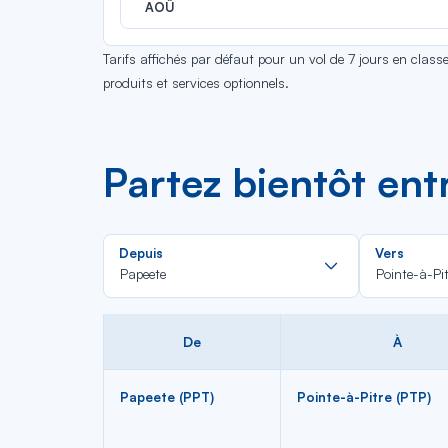
AOÛ
Tarifs affichés par défaut pour un vol de 7 jours en clas
produits et services optionnels.
Partez bientôt ent
Rechercher
Depuis
Vers
dans
Papeete
Pointe-à-Pit
la
liste
De
À
Papeete (PPT)
Pointe-à-Pitre (PTP)