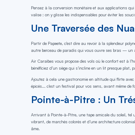
Pensez à la conversion monétaire et aux applications qui 
valise : on y glisse les indispensables pour éviter les so
Une Traversée des Nua
Partir de Papeete, c’est dire au revoir à la splendeur pol
autre berceau de paradis qui vous ouvre ses bras — un ar
Air Caraïbes vous propose des vols où le confort est à l’
bénéficiez d’un siège qui s’incline en un lit presque plat,
Ajoutez à cela une gastronomie en altitude qui flirte avec
épicés... c’est un festival pour vos sens, avant même de f
Pointe-à-Pitre : Un Tr
Arrivant à Pointe-à-Pitre, une tape amicale du soleil, tel 
vibrant, de marchés colorés et d’une architecture colonial
âme.