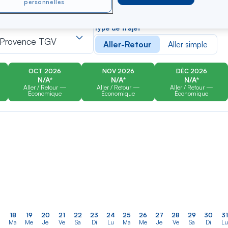
personnelles
er
Rechercher
Type de trajet
dans
-Provence TGV
Aller-Retour
Aller simple
la
liste
OCT 2026
NOV 2026
DÉC 2026
N/A*
N/A*
N/A*
Aller / Retour —
Aller / Retour —
Aller / Retour —
Économique
Économique
Économique
18
19
20
21
22
23
24
25
26
27
28
29
30
31
Ma
Me
Je
Ve
Sa
Di
Lu
Ma
Me
Je
Ve
Sa
Di
Lu