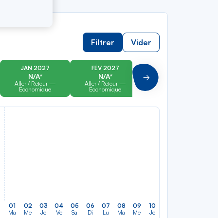
Filtrer
Vider
JAN 2027
FÉV 2027
MAR 2027
N/A*
N/A*
N/A*
Suivant
Aller / Retour —
Aller / Retour —
Aller / Retour —
Économique
Économique
Économique
01
02
03
04
05
06
07
08
09
10
11
12
13
14
Ma
Me
Je
Ve
Sa
Di
Lu
Ma
Me
Je
Ve
Sa
Di
Lu