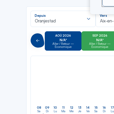
Recherch
Depuis
Vers
dans
Oranjestad
Aix-en
la
liste
AOÛ 2026
SEP 2026
N/A*
N/A*
Précédent
Aller / Retour —
Aller / Retour —
Économique
Économique
08
09
10
11
12
13
14
15
16
17
Sa
Di
Lu
Ma
Me
Je
Ve
Sa
Di
Lu