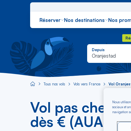
Réserver
Nos destinations
Nos prom
Rés
Ré
Depuis
Oranjestad
Tous nos vols
Vols vers France
Vol Oranje
Aircaraibes.com
Vol pas cher O
Nous utilison
sociaux et an
navigation su
dès € (AUA-QX