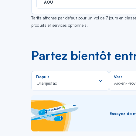
AOÛ
Tarifs affichés par défaut pour un vol de 7 jours en clas
produits et services optionnels.
Partez bientôt en
Rechercher
Depuis
Vers
dans
Oranjestad
Aix-en-Pro
la
liste
Essayez de me