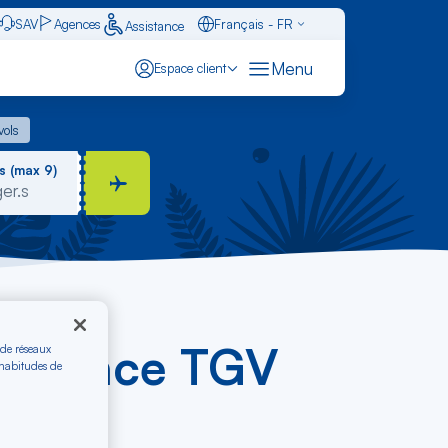
SAV
Agences
Français - FR
Assistance
Caraïbes - FR
Menu
Espace client
English - EN
 vols
vols
Español - ES
s (max 9)
Provence TGV
 de réseaux
 habitudes de