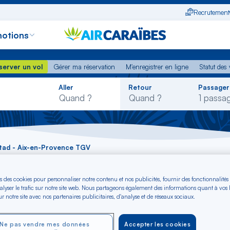
Recrutement
otions
erver un vol
Gérer ma réservation
M'enregistrer en ligne
Statut des
server un vol
Gérer ma réservation
M'enregistrer en ligne
Statut des 
Rechercher
Aller
Retour
Passager
dans
la
liste
stad - Aix-en-Provence TGV
ranjestad - Aix-en-
s des cookies pour personnaliser notre contenu et nos publicités, fournir des fonctionnalités
alyser le trafic sur notre site web. Nous partageons également des informations quant à vos
r notre site avec nos partenaires publicitaires, d'analyse et de réseaux sociaux.
B)
Ne pas vendre mes données
Accepter les cookies