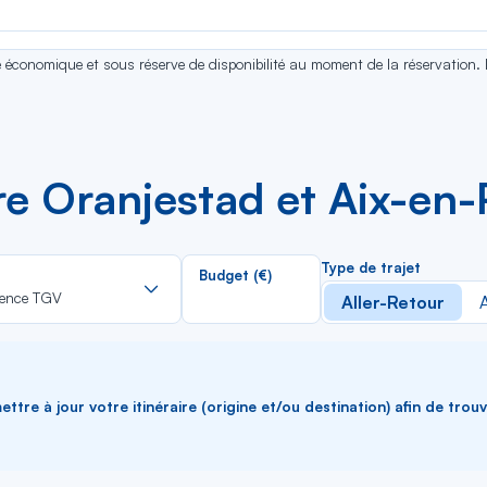
se économique et sous réserve de disponibilité au moment de la réservation.
tre Oranjestad et Aix-e
Rechercher
Type de trajet
Budget (€)
dans
vence TGV
Aller-Retour
A
la
liste
ttre à jour votre itinéraire (origine et/ou destination) afin de trou