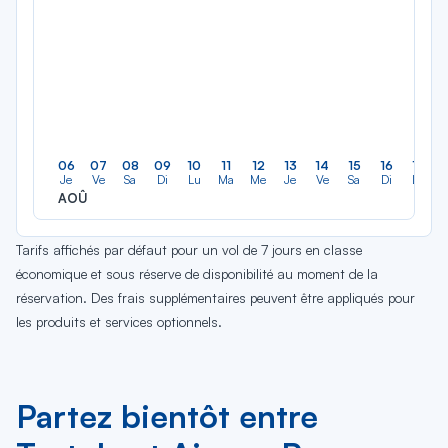
06
07
08
09
10
11
12
13
14
15
16
17
Je
Ve
Sa
Di
Lu
Ma
Me
Je
Ve
Sa
Di
Lu
AOÛ
Tarifs affichés par défaut pour un vol de 7 jours en classe
économique et sous réserve de disponibilité au moment de la
réservation. Des frais supplémentaires peuvent être appliqués pour
les produits et services optionnels.
Partez bientôt entre