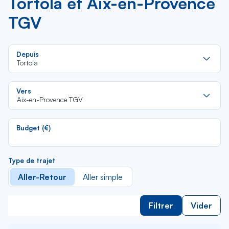
Tortola et Aix-en-Provence
TGV
Re
Depuis
da
Tortola
la
lis
Re
Vers
da
Aix-en-Provence TGV
la
lis
Budget (€)
Type de trajet
Aller-Retour
Aller simple
Filtrer
Vider