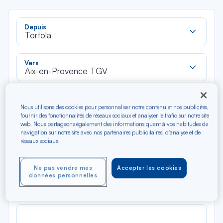
Rec
Depuis
dan
Tortola
la
liste
Rec
Vers
dan
Aix-en-Provence TGV
la
liste
Type de trajet
Nous utilisons des cookies pour personnaliser notre contenu et nos publicités,
Aller-Retour
Aller simple
fournir des fonctionnalités de réseaux sociaux et analyser le trafic sur notre site
web. Nous partageons également des informations quant à vos habitudes de
navigation sur notre site avec nos partenaires publicitaires, d'analyse et de
Filtrer
Vider
réseaux sociaux.
AOÛ 2026
Ne pas vendre mes
Accepter les cookies
N/A*
données personnelles
Précédent
Suivant
Aller / Retour — Économique
Aller