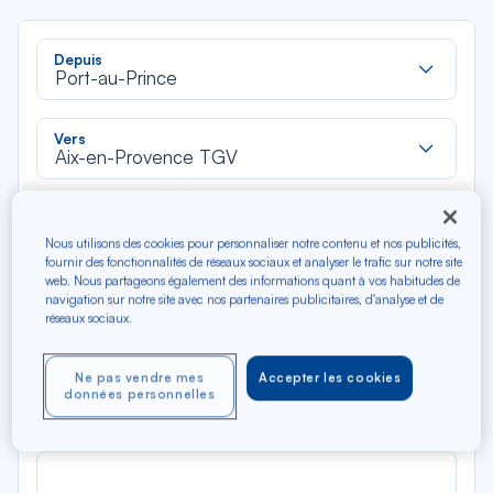
Rec
Depuis
dan
Port-au-Prince
la
liste
Rec
Vers
dan
Aix-en-Provence TGV
la
liste
Type de trajet
Aller-Retour
Aller simple
Nous utilisons des cookies pour personnaliser notre contenu et nos publicités,
fournir des fonctionnalités de réseaux sociaux et analyser le trafic sur notre site
web. Nous partageons également des informations quant à vos habitudes de
navigation sur notre site avec nos partenaires publicitaires, d'analyse et de
Filtrer
Vider
réseaux sociaux.
AOÛ 2026
Ne pas vendre mes
Accepter les cookies
N/A*
Précédent
Suivant
données personnelles
Aller / Retour — Économique
Aller