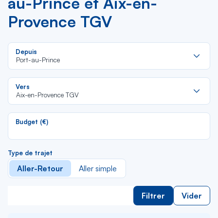
au-Prince et Aix-en-
Provence TGV
Re
Depuis
da
Port-au-Prince
la
lis
Re
Vers
da
Aix-en-Provence TGV
la
lis
Budget (€)
Type de trajet
Aller-Retour
Aller simple
Filtrer
Vider