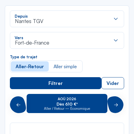
Rec
Depuis
dan
Nantes TGV
la
liste
Rec
Vers
dan
Fort-de-France
la
liste
Type de trajet
Aller-Retour
Aller simple
Filtrer
Vider
AOÛ 2026
Dès 610 €*
Précédent
Suivant
Aller / Retour — Économique
Aller