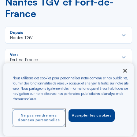
Nantes TGV et Fort-de-
France
Re
Depuis
da
Nantes TGV
la
lis
Re
Vers
da
Fort-de-France
la
lis
Budget (€)
Nous utilisons des cookies pour personnaliser notre contenu et nos publicités,
fournir des fonctionnalités de réseaux sociaux et analyser le trafic sur notre site
web. Nous partageons également des informations quant à vos habitudes de
navigation sur notre site avec nos partenaires publicitaires, d'analyse et de
Type de trajet
réseaux sociaux.
Aller-Retour
Aller simple
Ne pas vendre mes
Accepter les cookies
données personnelles
Filtrer
Vider