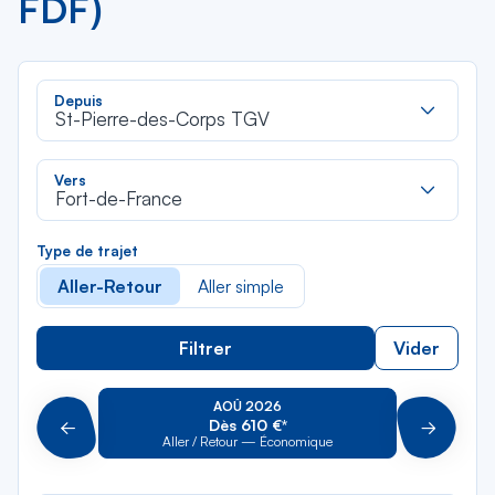
FDF)
Rec
Depuis
dan
St-Pierre-des-Corps TGV
la
liste
Rec
Vers
dan
Fort-de-France
la
liste
Type de trajet
Aller-Retour
Aller simple
Filtrer
Vider
AOÛ 2026
Dès 610 €*
Précédent
Suivant
Aller / Retour — Économique
Aller