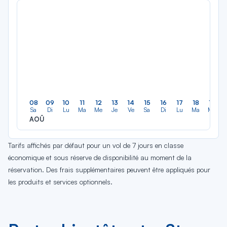
08
09
10
11
12
13
14
15
16
17
18
19
Sa
Di
Lu
Ma
Me
Je
Ve
Sa
Di
Lu
Ma
Me
AOÛ
Tarifs affichés par défaut pour un vol de 7 jours en classe
économique et sous réserve de disponibilité au moment de la
réservation. Des frais supplémentaires peuvent être appliqués pour
les produits et services optionnels.