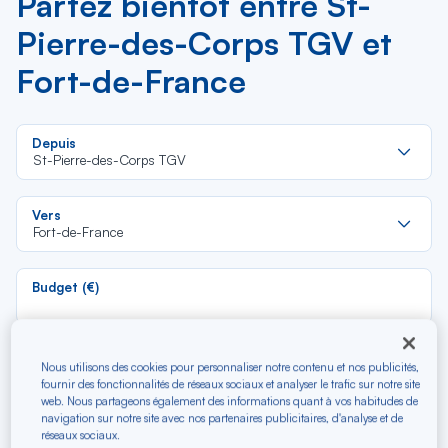
Partez bientôt entre St-
Pierre-des-Corps TGV et
Fort-de-France
Re
Depuis
da
St-Pierre-des-Corps TGV
la
lis
Re
Vers
da
Fort-de-France
la
lis
Budget (€)
Type de trajet
Nous utilisons des cookies pour personnaliser notre contenu et nos publicités,
Aller-Retour
Aller simple
fournir des fonctionnalités de réseaux sociaux et analyser le trafic sur notre site
web. Nous partageons également des informations quant à vos habitudes de
navigation sur notre site avec nos partenaires publicitaires, d'analyse et de
réseaux sociaux.
Filtrer
Vider