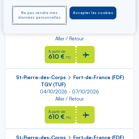
Ne pas vendre mes
Accepter les cookies
St-Pierre-des-Corps
Fort-de-France (FDF)
données personnelles
TGV (TUF)
30/11/2026 - 03/12/2026
Aller / Retour
À partir de
610 €
TTC
St-Pierre-des-Corps
Fort-de-France (FDF)
TGV (TUF)
04/10/2026 - 07/10/2026
Aller / Retour
À partir de
610 €
TTC
St-Pierre-des-Corps
Fort-de-France (FDF)