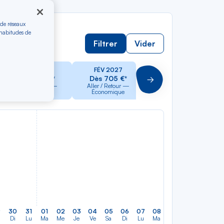
 de réseaux
 habitudes de
Filtrer
Vider
JAN 2027
FÉV 2027
MAR 2027
Dès 705 €*
Dès 705 €*
Dès 775 €*
Suivant
Aller / Retour —
Aller / Retour —
Aller / Retour —
Économique
Économique
Économique
9
30
31
01
02
03
04
05
06
07
08
09
10
11
12
Di
Lu
Ma
Me
Je
Ve
Sa
Di
Lu
Ma
Me
Je
Ve
Sa