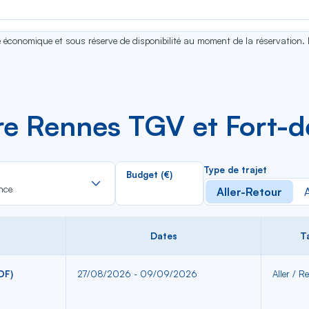
se économique et sous réserve de disponibilité au moment de la réservation.
tre Rennes TGV et Fort-
Rechercher
Type de trajet
Budget (€)
dans
nce
Aller-Retour
A
la
liste
Dates
Ta
DF)
27/08/2026 - 09/09/2026
Aller / Re