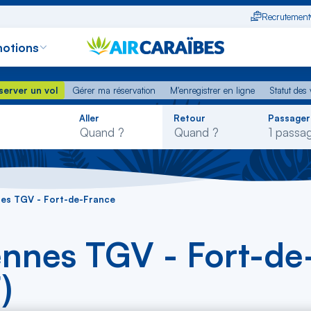
Recrutement
otions
erver un vol
Gérer ma réservation
M'enregistrer en ligne
Statut des
server un vol
Gérer ma réservation
M'enregistrer en ligne
Statut des 
Rechercher
Aller
Retour
Passager
dans
la
liste
nes TGV - Fort-de-France
ennes TGV - Fort-de
)