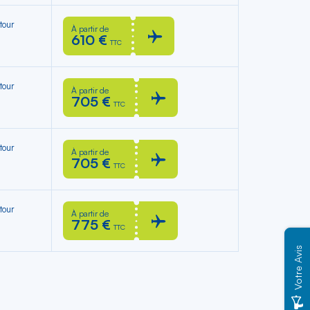
tour
À partir de
610 €
TTC
tour
À partir de
705 €
TTC
tour
À partir de
705 €
TTC
tour
À partir de
775 €
TTC
Votre Avis