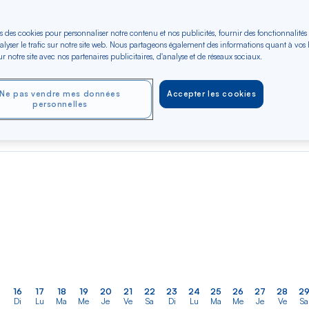
s des cookies pour personnaliser notre contenu et nos publicités, fournir des fonctionnalités
er
Rechercher
Type de trajet
alyser le trafic sur notre site web. Nous partageons également des informations quant à vos
dans
e-France
r notre site avec nos partenaires publicitaires, d'analyse et de réseaux sociaux.
Aller-Retour
Aller simple
la
liste
Ne pas vendre mes données
Accepter les cookies
OCT 2026
NOV 2026
DÉC 2026
personnelles
Dès 610 €*
Dès 610 €*
Dès 610 €*
Aller / Retour —
Aller / Retour —
Aller / Retour —
Économique
Économique
Économique
16
17
18
19
20
21
22
23
24
25
26
27
28
2
Di
Lu
Ma
Me
Je
Ve
Sa
Di
Lu
Ma
Me
Je
Ve
Sa