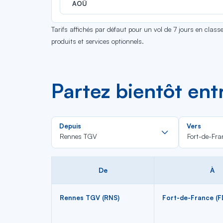
AOÛ
Tarifs affichés par défaut pour un vol de 7 jours en clas
produits et services optionnels.
Partez bientôt en
Rechercher
Depuis
Vers
dans
Rennes TGV
Fort-de-Fra
la
liste
De
À
Rennes TGV (RNS)
Fort-de-France (F