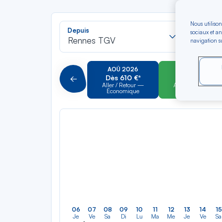
Nous utilison
Recherch
Depuis
Vers
sociaux et an
dans
Rennes TGV
Fort-d
navigation su
la
liste
AOÛ 2026
SEP 2026
Dès 610 €*
Dès 610 €*
Précédent
Aller / Retour —
Aller / Retour —
Économique
Économique
06
07
08
09
10
11
12
13
14
15
Je
Ve
Sa
Di
Lu
Ma
Me
Je
Ve
Sa