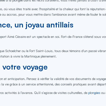
elée à la plongée dans les récifs coralliens, vous n'êtes jamais à court d'av
, où vous êtes traité avec l'hospitalité et la chaleur qui font la réputation
e ou accras, pour vous mettre dans l'ambiance avant même de fouler le sol de
e, un joyau antillais
oport Aimé Césaire est un spectacle en soi. Fort-de-France s'étend sous vos
thèque Schoelcher ou le Fort Saint-Louis, tous deux témoins d'un passé vib
tation à vivre la Martinique pleinement.
 votre voyage
 et anticipation. Pensez à vérifier la validité de vos documents de voyage
s la vie grâce à un service attentionné, des conseils pratiques avant départ
s activités à l'avance. Qu'il s'agisse de visites culturelles, de
plongées
ou 