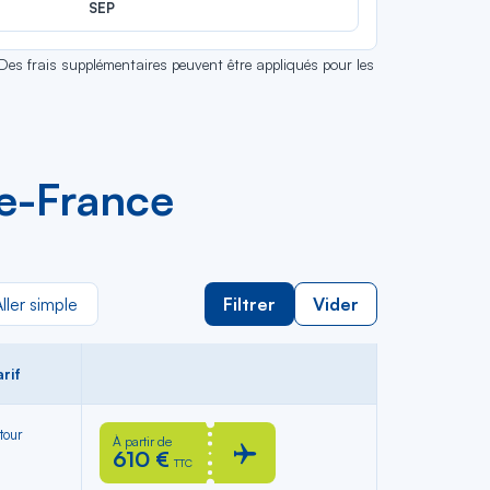
SEP
 Des frais supplémentaires peuvent être appliqués pour les
de-France
ller simple
Filtrer
Vider
rif
tour
À partir de
610 €
TTC