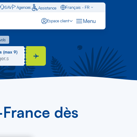
SAV
Agences
Français - FR
Assistance
Caraïbes - FR
Menu
Espace client
English - EN
 vols
vols
Español - ES
s (max 9)
-France dès