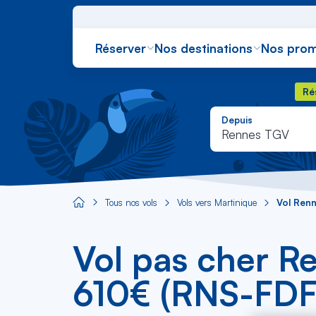
Réserver
Nos destinations
Nos prom
Rés
Ré
Depuis
Rennes TGV
Tous nos vols
Vols vers Martinique
Vol Ren
Aircaraibes.com
Vol pas cher R
610€ (RNS-FDF