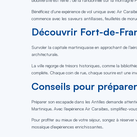
biodiversité est reine : de la randonnée sur la montagne P
Bénéficiez d'une expérience de vol unique avec Air Caraïbes
commence avec les saveurs antillaises, feuilletés de moru
Découvrir Fort-de-Franc
Survoler la capitale martiniquaise en approchant de l’aér
architecturale.
La ville regorge de trésors historiques, comme la biblio
complète. Chaque coin de rue, chaque sourire est une invi
Conseils pour préparer
Préparer son escapade dans les Antilles demande attention
Martinique. Avec l’expérience Air Caraïbes, simplifiez-vou
Pour profiter au mieux de votre séjour, songez à réserver vo
mosaïque d'expériences enrichissantes.