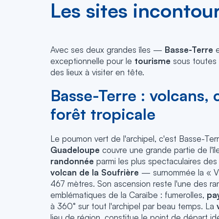
Les sites incontou
Avec ses deux grandes îles —
Basse-Terre
e
exceptionnelle pour le
tourisme
sous toutes 
des lieux à visiter en tête.
Basse-Terre : volcans, 
forêt tropicale
Le poumon vert de l'archipel, c'est Basse-Ter
Guadeloupe
couvre une grande partie de l'îl
randonnée
parmi les plus spectaculaires des 
volcan de la Soufrière
— surnommée la « Vi
467 mètres. Son ascension reste l'une des ra
emblématiques de la Caraïbe : fumerolles,
pa
à 360° sur tout l'archipel par beau temps. La
lieu de région, constitue le point de départ id