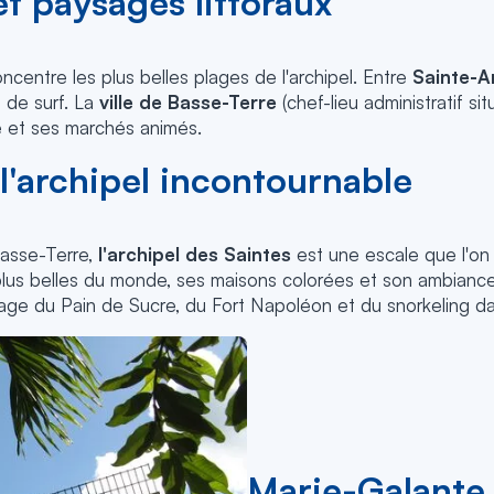
et paysages littoraux
ncentre les plus belles plages de l'archipel. Entre
Sainte-A
 de surf. La
ville de Basse-Terre
(chef-lieu administratif sit
le et ses marchés animés.
 l'archipel incontournable
Basse-Terre,
l'archipel des Saintes
est une escale que l'on n
s plus belles du monde, ses maisons colorées et son ambian
age du Pain de Sucre, du Fort Napoléon et du snorkeling dan
Marie-Galante,