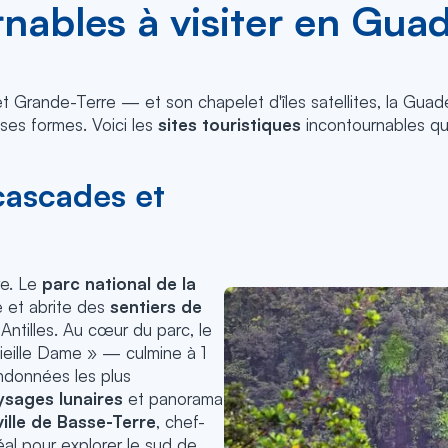
rnables à visiter en Gua
t Grande-Terre — et son chapelet d'îles satellites, la Gua
ses formes. Voici les
sites touristiques
incontournables qu
cascades et
re. Le
parc national de la
e et abrite des
sentiers de
Antilles. Au cœur du parc, le
eille Dame » — culmine à 1
ndonnées les plus
ysages lunaires
et panorama
ville de Basse-Terre
, chef-
éal pour explorer le sud de