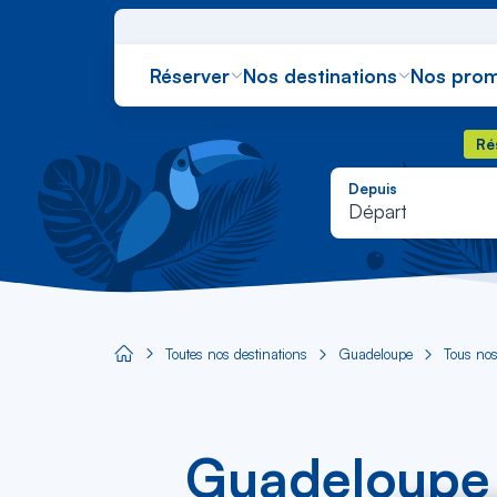
Réserver
Nos destinations
Nos prom
Rés
Ré
Depuis
Départ
Toutes nos destinations
Guadeloupe
Tous nos
Aircaraibes.com
Guadeloupe :