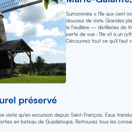
Surnommée « l'île aux cent mo
douceur de vivre. Grandes p
la Feuillère — distilleries de
perte de vue : l'île vit à un ryt
Découvrez tout ce qu'il faut v
turel préservé
e visite qu'en excursion depuis Saint-François. Eaux transluc
s sorties en bateau de Guadeloupe. Retrouvez tous les conse