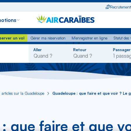
Recrutement
otions
erver un vol
Gérer ma réservation
M'enregistrer en ligne
Statut des
server un vol
Gérer ma réservation
M'enregistrer en ligne
Statut des 
Rechercher
Aller
Retour
Passager
dans
la
liste
 articles sur la Guadeloupe
Guadeloupe : que faire et que voir ? Le
 que faire et que vo