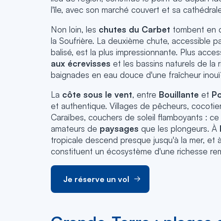
l'île, avec son marché couvert et sa cathédrale
Non loin, les
chutes du Carbet
tombent en c
la Soufrière. La deuxième chute, accessible pa
balisé, est la plus impressionnante. Plus acces
aux écrevisses
et les bassins naturels de la 
baignades en eau douce d'une fraîcheur inouï
La
côte sous le vent
, entre
Bouillante
et
Po
et authentique. Villages de pêcheurs, cocotie
Caraïbes, couchers de soleil flamboyants : ce l
amateurs de
paysages
que les plongeurs. À
tropicale descend presque jusqu'à la mer, et 
constituent un écosystème d'une richesse re
Je réserve un vol