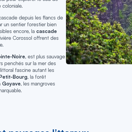
 coloniale.
ascade depuis les flancs de
r un sentier forestier bien
sibles encore, la
cascade
rivière Corossol offrent des
e.
inte-Noire
, est plus sauvage
rs penchés sur la mer des
ittoral fascine autant les
Petit-Bourg
, la forêt
à
Goyave
, les mangroves
marquable.