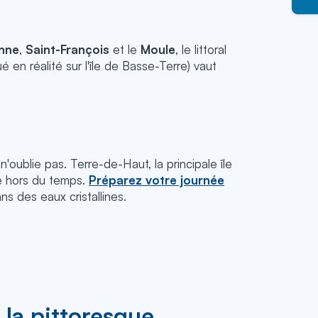
nne
,
Saint-François
et le
Moule
, le littoral
ué en réalité sur l'île de Basse-Terre) vaut
'oublie pas. Terre-de-Haut, la principale île
ce hors du temps.
Préparez votre journée
s des eaux cristallines.
 la pittoresque