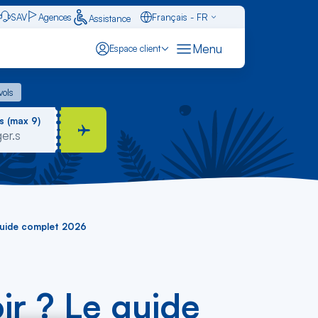
SAV
Agences
Français - FR
Assistance
Caraïbes - FR
Menu
Espace client
English - EN
 vols
vols
Español - ES
s (max 9)
 guide complet 2026
ir ? Le guide