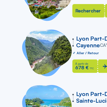
Rechercher
vers
Lyon Part-
Cayenne
CA
Aller / Retour
À partir de
678 €
TTC
vers
Lyon Part-
Sainte-Luc