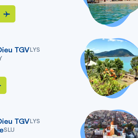
Dieu TGV
LYS
Y
Dieu TGV
LYS
ie
SLU