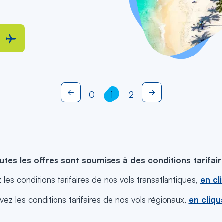
Page
0
Page
1
Page
2
Page
Page
précédente
suivante
courante
utes les offres sont soumises à des conditions tarifair
les conditions tarifaires de nos vols transatlantiques,
en cl
vez les conditions tarifaires de nos vols régionaux,
en cliqu