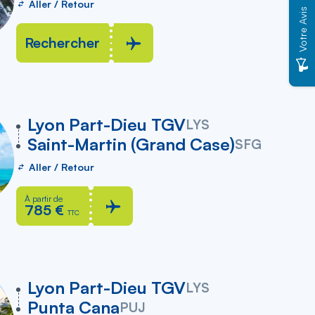
Aller / Retour
Votre Avis
Rechercher
vers
Lyon Part-Dieu TGV
LYS
Saint-Martin (Grand Case)
SFG
Aller / Retour
À partir de
785 €
TTC
vers
Lyon Part-Dieu TGV
LYS
Punta Cana
PUJ