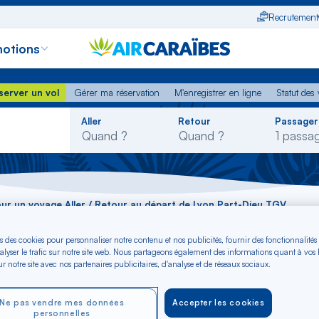
Recrutement
otions
erver un vol
Gérer ma réservation
M'enregistrer en ligne
Statut des
server un vol
Gérer ma réservation
M'enregistrer en ligne
Statut des 
Rechercher
Aller
Retour
Passager
dans
la
liste
pour un voyage Aller / Retour au départ de Lyon Part-Dieu TGV
s des cookies pour personnaliser notre contenu et nos publicités, fournir des fonctionnalités
alyser le trafic sur notre site web. Nous partageons également des informations quant à vos
r notre site avec nos partenaires publicitaires, d'analyse et de réseaux sociaux.
Ne pas vendre mes données
Accepter les cookies
personnelles