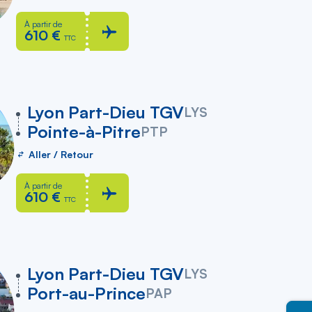
À partir de
610 €
TTC
vers
Lyon Part-Dieu TGV
LYS
Pointe-à-Pitre
PTP
Aller / Retour
À partir de
610 €
TTC
vers
Lyon Part-Dieu TGV
LYS
Port-au-Prince
PAP