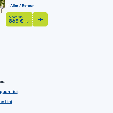
Aller / Retour
À partir de
863 €
TTC
es.
iquant ici
.
ant ici
.