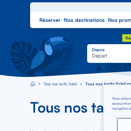
Réserver
Nos destinations
Nos prom
Rés
Ré
Depuis
Départ
Tous nos tarifs Soleil
Tous nos tarifs Soleil 
Aircaraibes.com
Nous utilison
Tous nos tarifs
sociaux et an
navigation su