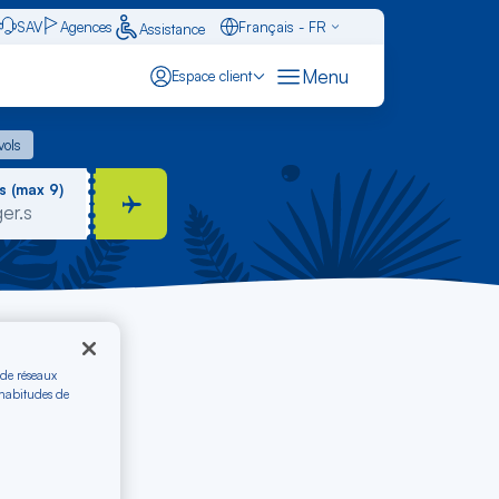
SAV
Agences
Français - FR
Assistance
Caraïbes - FR
Menu
Espace client
English - EN
 vols
vols
Español - ES
s (max 9)
 de réseaux
 habitudes de