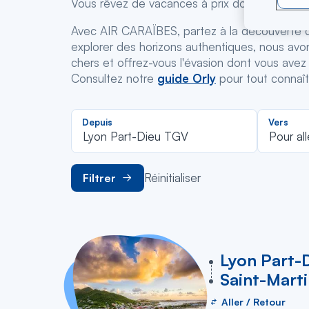
Vous rêvez de vacances à prix doux ?
Avec AIR CARAÏBES, partez à la découverte de 
explorer des horizons authentiques, nous avons 
chers et offrez-vous l'évasion dont vous avez
Consultez notre
guide Orly
pour tout connaîtr
Recherch
Depuis
Vers
dans
Lyon Part-Dieu TGV
Pour all
la
liste
Réinitialiser
Filtrer
vers
Lyon Part-
Saint-Marti
Aller / Retour