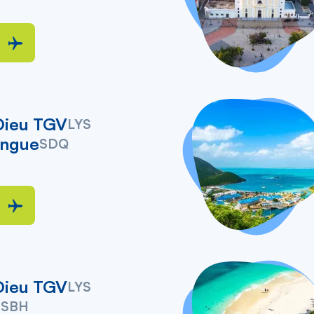
Dieu TGV
LYS
ingue
SDQ
Dieu TGV
LYS
h
SBH