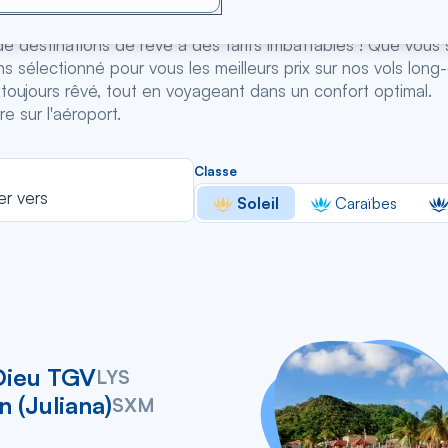
destinations de rêve à des tarifs imbattables ! Que vous s
sélectionné pour vous les meilleurs prix sur nos vols long-co
 toujours rêvé, tout en voyageant dans un confort optimal.
e sur l'aéroport.
er
Rechercher
Classe
dans
er vers
Soleil
Caraïbes
la
liste
Dieu TGV
LYS
n (Juliana)
SXM