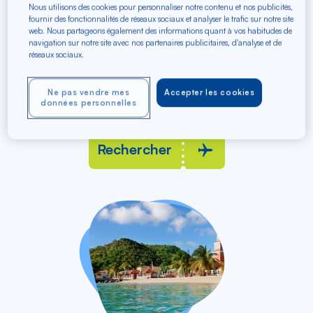
Nous utilisons des cookies pour personnaliser notre contenu et nos publicités,
fournir des fonctionnalités de réseaux sociaux et analyser le trafic sur notre site
web. Nous partageons également des informations quant à vos habitudes de
navigation sur notre site avec nos partenaires publicitaires, d'analyse et de
réseaux sociaux.
vers
Lyon Part-Dieu TGV
LYS
Saint-Martin (Juliana)
SXM
Ne pas vendre mes
Accepter les cookies
données personnelles
Aller / Retour
Rechercher