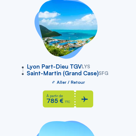
vers
Lyon Part-Dieu TGV
LYS
Saint-Martin (Grand Case)
SFG
Aller / Retour
À partir de
785 €
TTC