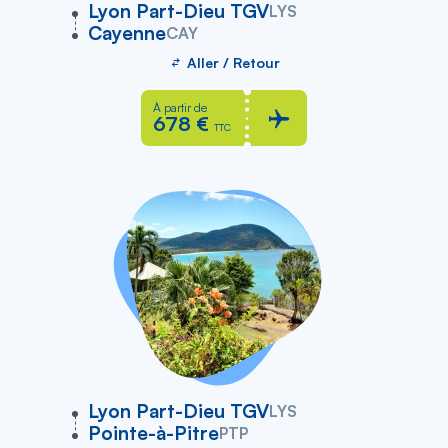
vers
Lyon Part-Dieu TGV
LYS
Cayenne
CAY
Aller / Retour
À partir de
678 €
TTC
vers
Lyon Part-Dieu TGV
LYS
Pointe-à-Pitre
PTP