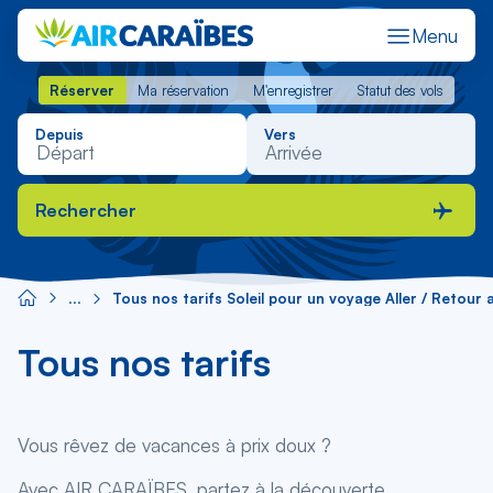
Menu
Réserver
Ma réservation
M'enregistrer
Statut des vols
Réserver
Ma réservation
M'enregistrer
Statut des vols
Depuis
Vers
Rechercher
Tous nos tarifs Soleil pour un voyage Aller / Retou
Tous nos tarifs
Vous rêvez de vacances à prix doux ?
Avec AIR CARAÏBES, partez à la découverte