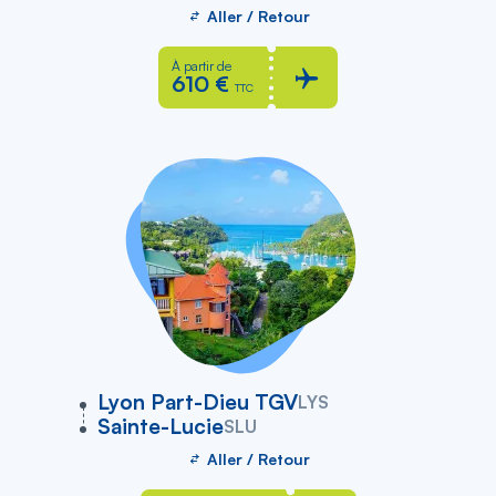
Aller / Retour
À partir de
610 €
TTC
vers
Lyon Part-Dieu TGV
LYS
Sainte-Lucie
SLU
Aller / Retour