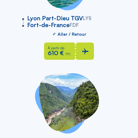
vers
Lyon Part-Dieu TGV
LYS
Fort-de-France
FDF
Aller / Retour
À partir de
610 €
TTC