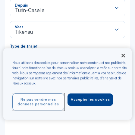
Rec
Depuis
dan
Turin-Caselle
la
liste
Rec
Vers
dan
Tikehau
la
liste
Type de trajet
Aller-Retour
Aller simple
Nous utilisons des cookies pour personnaliser notre contenu et nos publicités,
fournir des fonctionnalités de réseaux sociaux et analyser le trafic sur notre site
Filtrer
Vider
web. Nous partageons également des informations quant à vos habitudes de
navigation sur notre site avec nos partenaires publicitaires, d'analyse et de
réseaux sociaux.
AOÛ 2026
N/A*
Précédent
Suivant
Aller / Retour — Économique
Aller
Ne pas vendre mes
Accepter les cookies
données personnelles