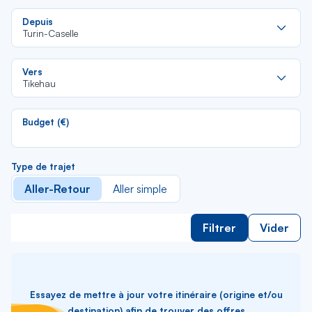
Re
Depuis
da
Turin-Caselle
la
lis
Re
Vers
da
Tikehau
la
lis
Budget (€)
Type de trajet
Aller-Retour
Aller simple
Filtrer
Vider
Essayez de mettre à jour votre itinéraire (origine et/ou
destination) afin de trouver des offres