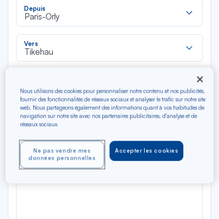
Rec
Depuis
dan
Paris-Orly
la
liste
Rec
Vers
dan
Tikehau
la
liste
Type de trajet
Aller-Retour
Aller simple
Nous utilisons des cookies pour personnaliser notre contenu et nos publicités,
fournir des fonctionnalités de réseaux sociaux et analyser le trafic sur notre site
web. Nous partageons également des informations quant à vos habitudes de
navigation sur notre site avec nos partenaires publicitaires, d'analyse et de
Filtrer
Vider
réseaux sociaux.
AOÛ 2026
Ne pas vendre mes
Accepter les cookies
N/A*
Précédent
Suivant
données personnelles
Aller / Retour — Économique
Aller