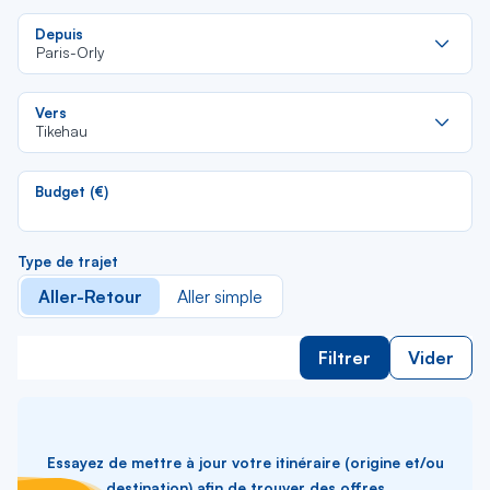
Re
Depuis
da
Paris-Orly
la
lis
Re
Vers
da
Tikehau
la
lis
Budget (€)
Type de trajet
Aller-Retour
Aller simple
Filtrer
Vider
Essayez de mettre à jour votre itinéraire (origine et/ou
destination) afin de trouver des offres