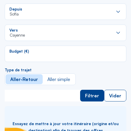
Re
Depuis
da
Sofia
la
lis
Re
Vers
da
Cayenne
la
lis
Budget (€)
Type de trajet
Aller-Retour
Aller simple
Filtrer
Vider
Essayez de mettre à jour votre itinéraire (origine et/ou
destination) afin de trouver des offres