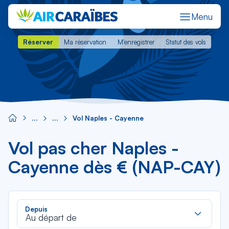
Menu
Réserver
Ma réservation
M'enregistrer
Statut des vols
Réserver
Ma réservation
M'enregistrer
Statut des vols
Vol Naples - Cayenne
Vol pas cher Naples -
Cayenne dès € (NAP-CAY)
Rec
Depuis
dan
Au départ de
la