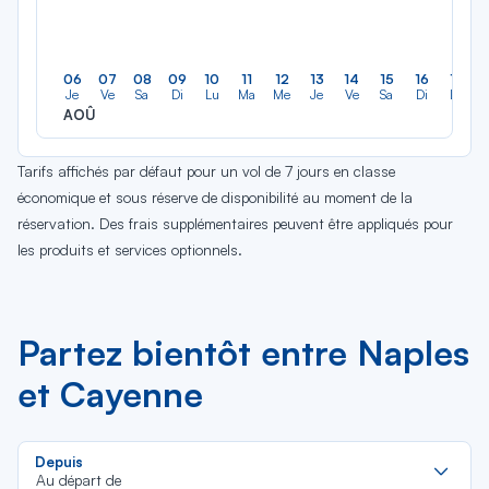
06
07
08
09
10
11
12
13
14
15
16
17
Je
Ve
Sa
Di
Lu
Ma
Me
Je
Ve
Sa
Di
Lu
AOÛ
Tarifs affichés par défaut pour un vol de 7 jours en classe
économique et sous réserve de disponibilité au moment de la
réservation. Des frais supplémentaires peuvent être appliqués pour
les produits et services optionnels.
Partez bientôt entre Naples
et Cayenne
Re
Depuis
da
Au départ de