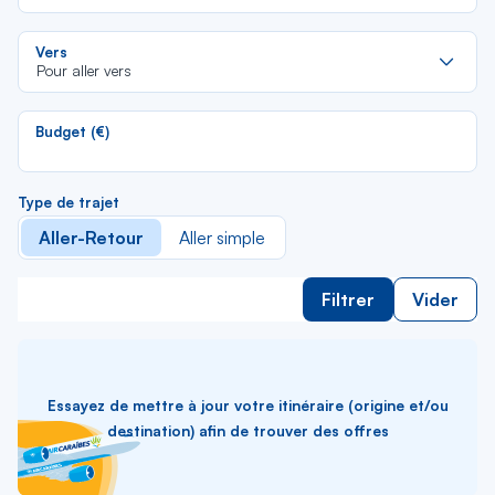
la
lis
Re
Vers
da
Pour aller vers
la
lis
Budget (€)
Type de trajet
Aller-Retour
Aller simple
Filtrer
Vider
Essayez de mettre à jour votre itinéraire (origine et/ou
destination) afin de trouver des offres