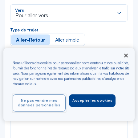
liste
Rec
Vers
dan
Pour aller vers
la
liste
Type de trajet
Aller-Retour
Aller simple
Filtrer
Vider
Nous utilisons des cookies pour personnaliser notre contenu et nos publicités,
fournir des fonctionnalités de réseaux sociaux et analyser le trafic sur notre site
AOÛ 2026
web. Nous partageons également des informations quant à vos habitudes de
N/A*
navigation sur notre site avec nos partenaires publicitaires, d'analyse et de
Précédent
Suivant
Aller / Retour — Économique
Aller
réseaux sociaux.
Ne pas vendre mes
Accepter les cookies
données personnelles