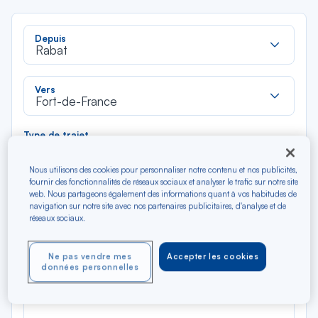
Rec
Depuis
dan
Rabat
la
liste
Rec
Vers
dan
Fort-de-France
la
liste
Type de trajet
Aller-Retour
Aller simple
Nous utilisons des cookies pour personnaliser notre contenu et nos publicités,
fournir des fonctionnalités de réseaux sociaux et analyser le trafic sur notre site
web. Nous partageons également des informations quant à vos habitudes de
Filtrer
Vider
navigation sur notre site avec nos partenaires publicitaires, d'analyse et de
réseaux sociaux.
AOÛ 2026
N/A*
Précédent
Suivant
Ne pas vendre mes
Accepter les cookies
Aller / Retour — Économique
Aller
données personnelles