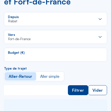
et Fort-de-France
Re
Depuis
da
Rabat
la
lis
Re
Vers
da
Fort-de-France
la
lis
Budget (€)
Type de trajet
Aller-Retour
Aller simple
Filtrer
Vider