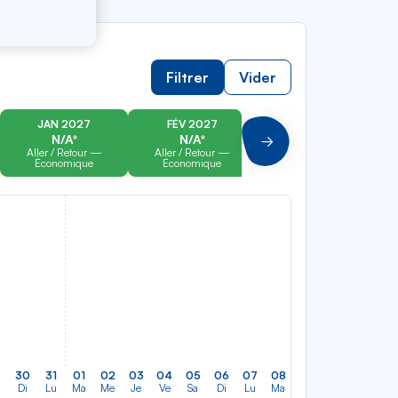
Filtrer
Vider
JAN 2027
FÉV 2027
MAR 2027
N/A*
N/A*
N/A*
Suivant
Aller / Retour —
Aller / Retour —
Aller / Retour —
Économique
Économique
Économique
9
30
31
01
02
03
04
05
06
07
08
09
10
11
12
Di
Lu
Ma
Me
Je
Ve
Sa
Di
Lu
Ma
Me
Je
Ve
Sa