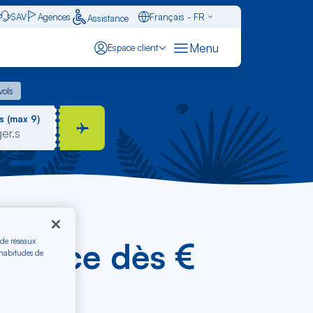
SAV
Agences
Français - FR
Assistance
Caraïbes - FR
Menu
Espace client
English - EN
 vols
vols
Español - ES
s (max 9)
-France dès €
 de réseaux
 habitudes de