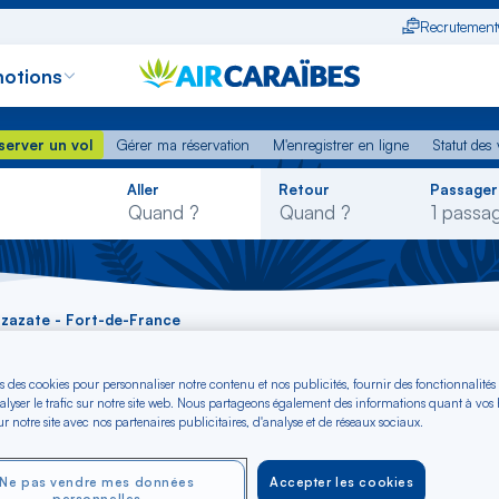
Recrutement
otions
erver un vol
Gérer ma réservation
M'enregistrer en ligne
Statut des
server un vol
Gérer ma réservation
M'enregistrer en ligne
Statut des 
Rechercher
Aller
Retour
Passager
dans
la
liste
rzazate - Fort-de-France
uarzazate - Fort-de
s des cookies pour personnaliser notre contenu et nos publicités, fournir des fonctionnalités
alyser le trafic sur notre site web. Nous partageons également des informations quant à vos
r notre site avec nos partenaires publicitaires, d'analyse et de réseaux sociaux.
Ne pas vendre mes données
Accepter les cookies