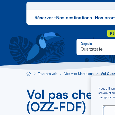
Réserver
Nos destinations
Nos prom
Rés
Ré
Depuis
Ouarzazate
Tous nos vols
Vols vers Martinique
Vol Oua
Aircaraibes.com
Vol pas cher O
Nous utilison
sociaux et an
navigation su
(OZZ-FDF)