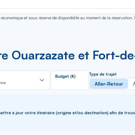
se économique et sous réserve de disponibilité au moment de la réservation.
re Ouarzazate et Fort-d
Rechercher
Type de trajet
Budget (€)
dans
nce
Aller-Retour
A
la
liste
ttre à jour votre itinéraire (origine et/ou destination) afin de trou