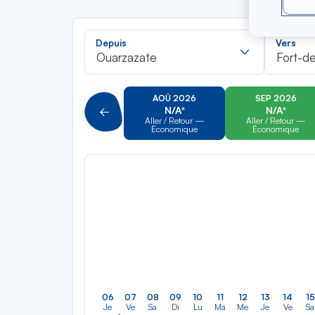
Recherch
Depuis
Vers
dans
Ouarzazate
Fort-d
la
liste
AOÛ 2026
SEP 2026
N/A*
N/A*
Précédent
Aller / Retour —
Aller / Retour —
Économique
Économique
06
07
08
09
10
11
12
13
14
15
Je
Ve
Sa
Di
Lu
Ma
Me
Je
Ve
Sa