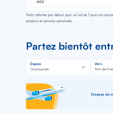
AOÛ
Tarifs affichés par défaut pour un vol de 7 jours en clas
produits et services optionnels.
Partez bientôt ent
Rechercher
Depuis
Vers
dans
Ouarzazate
Fort-de-Fra
la
liste
Essayez de me