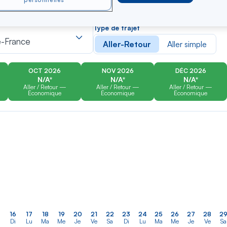
personnelles
er
Rechercher
Type de trajet
dans
e-France
Aller-Retour
Aller simple
la
liste
OCT 2026
NOV 2026
DÉC 2026
N/A*
N/A*
N/A*
Aller / Retour —
Aller / Retour —
Aller / Retour —
Économique
Économique
Économique
16
17
18
19
20
21
22
23
24
25
26
27
28
2
Di
Lu
Ma
Me
Je
Ve
Sa
Di
Lu
Ma
Me
Je
Ve
Sa