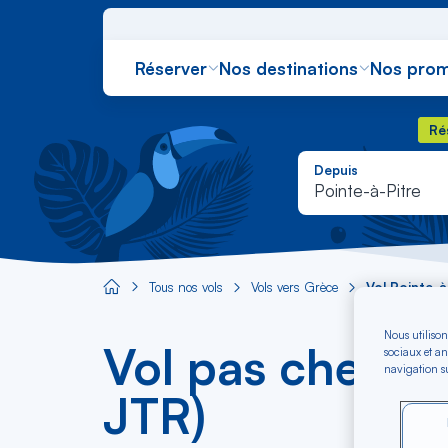
Réserver
Nos destinations
Nos prom
Rés
Ré
Depuis
Pointe-à-Pitre
Tous nos vols
Vols vers Grèce
Vol Pointe-à
Aircaraibes.com
Nous utilison
Vol pas cher Po
sociaux et an
navigation su
JTR)