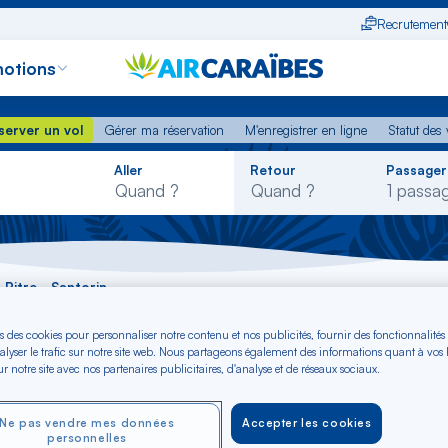
Recrutement
otions
erver un vol
Gérer ma réservation
M'enregistrer en ligne
Statut des
server un vol
Gérer ma réservation
M'enregistrer en ligne
Statut des 
Rechercher
Aller
Retour
Passager
dans
la
liste
-Pitre - Santorin
s des cookies pour personnaliser notre contenu et nos publicités, fournir des fonctionnalités
inte-à-Pitre - Santo
alyser le trafic sur notre site web. Nous partageons également des informations quant à vos
r notre site avec nos partenaires publicitaires, d'analyse et de réseaux sociaux.
Ne pas vendre mes données
Accepter les cookies
personnelles