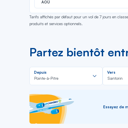
AOÛ
Tarifs affichés par défaut pour un vol de 7 jours en clas
produits et services optionnels.
Partez bientôt ent
Rechercher
Depuis
Vers
dans
Pointe-à-Pitre
Santorin
la
liste
Essayez de me