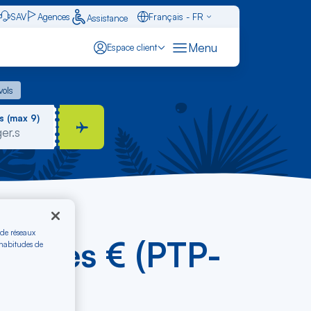
SAV
Agences
Français - FR
Assistance
Caraïbes - FR
Menu
Espace client
English - EN
 vols
vols
Español - ES
s (max 9)
 de réseaux
rin dès € (PTP-
 habitudes de