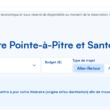
se économique et sous réserve de disponibilité au moment de la réservation.
re Pointe-à-Pitre et Sant
Rechercher
Type de trajet
Budget (€)
dans
Aller-Retour
A
la
liste
ttre à jour votre itinéraire (origine et/ou destination) afin de trou