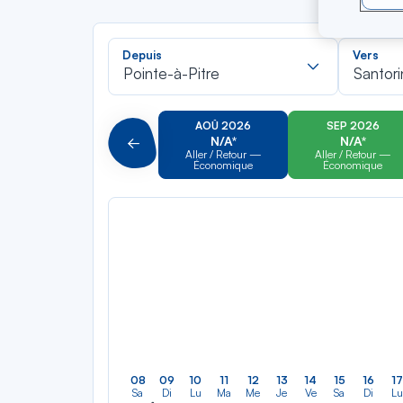
Recherch
Depuis
Vers
dans
Pointe-à-Pitre
Santori
la
liste
AOÛ 2026
SEP 2026
N/A*
N/A*
Précédent
Aller / Retour —
Aller / Retour —
Économique
Économique
08
09
10
11
12
13
14
15
16
17
Sa
Di
Lu
Ma
Me
Je
Ve
Sa
Di
Lu