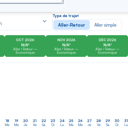
er
Rechercher
Type de trajet
dans
n
Aller-Retour
Aller simple
la
liste
OCT 2026
NOV 2026
DÉC 2026
N/A*
N/A*
N/A*
Aller / Retour —
Aller / Retour —
Aller / Retour —
Économique
Économique
Économique
18
19
20
21
22
23
24
25
26
27
28
29
30
31
Ma
Me
Je
Ve
Sa
Di
Lu
Ma
Me
Je
Ve
Sa
Di
Lu