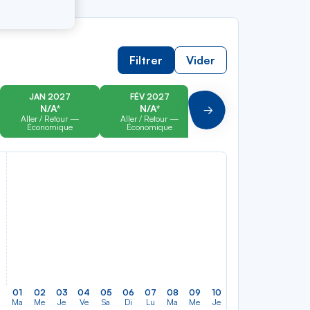
Filtrer
Vider
JAN 2027
FÉV 2027
MAR 2027
N/A*
N/A*
N/A*
Suivant
Aller / Retour —
Aller / Retour —
Aller / Retour —
Économique
Économique
Économique
01
02
03
04
05
06
07
08
09
10
11
12
13
14
Ma
Me
Je
Ve
Sa
Di
Lu
Ma
Me
Je
Ve
Sa
Di
Lu