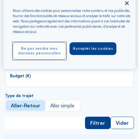
Recherchez les meilleurs
vols en A/R vers Salonique
Nous utilisons des cookies pour personnaliser notre contenu et nos publicités,
fournir des fonctionnalités de réseaux sociaux et analyser le trafic sur notre site
web. Nous partageons également des informations quant à vos habitudes de
navigation sur notre site avec nos partenaires publicitaires, d'analyse et de
R
Depuis
réseaux sociaux.
d
Au départ de
la
Ne pas vendre mes
Accepter les cookies
li
R
données personnelles
Vers
d
Pour aller vers
la
li
Budget (€)
Type de trajet
Aller-Retour
Aller simple
Filtrer
Vider