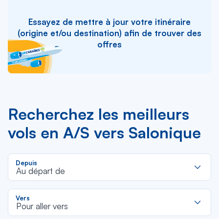
Essayez de mettre à jour votre itinéraire
(origine et/ou destination) afin de trouver des
offres
Recherchez les meilleurs
vols en A/S vers Salonique
R
Depuis
d
Au départ de
la
li
R
Vers
d
Pour aller vers
la