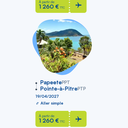
À partir de
1 260 €
TTC
vers
Papeete
PPT
Pointe-à-Pitre
PTP
19/04/2027
Aller simple
À partir de
1 260 €
TTC