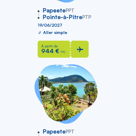
vers
Papeete
PPT
Pointe-à-Pitre
PTP
19/06/2027
Aller simple
À partir de
944 €
TTC
vers
Papeete
PPT