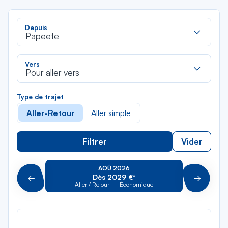
Rec
Depuis
dan
Papeete
la
liste
Rec
Vers
dan
Pour aller vers
la
liste
Type de trajet
Aller-Retour
Aller simple
Filtrer
Vider
AOÛ 2026
Dès 2029 €*
Précédent
Suivant
Aller / Retour — Économique
Aller