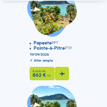
vers
Papeete
PPT
Pointe-à-Pitre
PTP
19/09/2026
Aller simple
À partir de
862 €
TTC