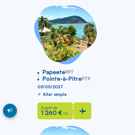
vers
Papeete
PPT
Pointe-à-Pitre
PTP
03/05/2027
Aller simple
À partir de
1 260 €
TTC