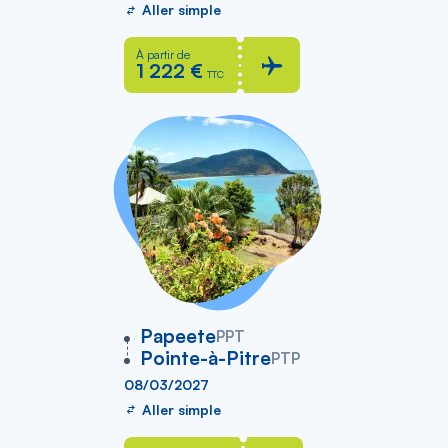
Aller simple
À partir de
1 222 €
TTC
vers
Papeete
PPT
Pointe-à-Pitre
PTP
08/03/2027
Aller simple