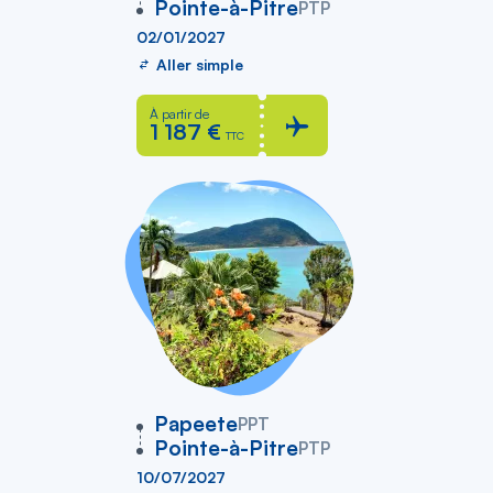
Pointe-à-Pitre
PTP
02/01/2027
Aller simple
À partir de
1 187 €
TTC
vers
Papeete
PPT
Pointe-à-Pitre
PTP
10/07/2027