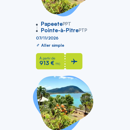
vers
Papeete
PPT
Pointe-à-Pitre
PTP
07/11/2026
Aller simple
À partir de
913 €
TTC