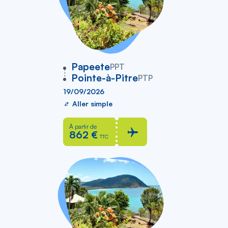
vers
Papeete
PPT
Pointe-à-Pitre
PTP
19/09/2026
Aller simple
À partir de
862 €
TTC