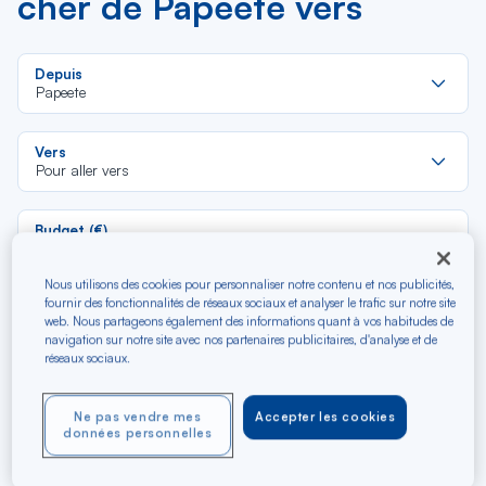
cher de Papeete vers
Re
Depuis
da
Papeete
la
lis
Re
Vers
da
Pour aller vers
la
lis
Budget (€)
Nous utilisons des cookies pour personnaliser notre contenu et nos publicités,
Type de trajet
fournir des fonctionnalités de réseaux sociaux et analyser le trafic sur notre site
web. Nous partageons également des informations quant à vos habitudes de
Aller-Retour
Aller simple
navigation sur notre site avec nos partenaires publicitaires, d'analyse et de
réseaux sociaux.
Filtrer
Vider
Ne pas vendre mes
Accepter les cookies
données personnelles