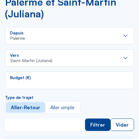
Palerme et Saint-Martin
(Juliana)
Re
Depuis
da
Palerme
la
lis
Re
Vers
da
Saint-Martin (Juliana)
la
lis
Budget (€)
Type de trajet
Aller-Retour
Aller simple
Filtrer
Vider