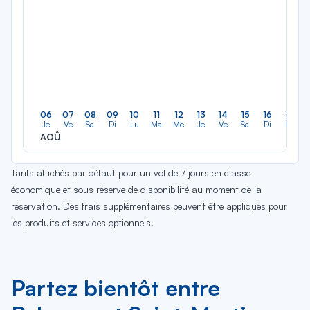
06
07
08
09
10
11
12
13
14
15
16
17
Je
Ve
Sa
Di
Lu
Ma
Me
Je
Ve
Sa
Di
Lu
AOÛ
Tarifs affichés par défaut pour un vol de 7 jours en classe
économique et sous réserve de disponibilité au moment de la
réservation. Des frais supplémentaires peuvent être appliqués pour
les produits et services optionnels.
Partez bientôt entre