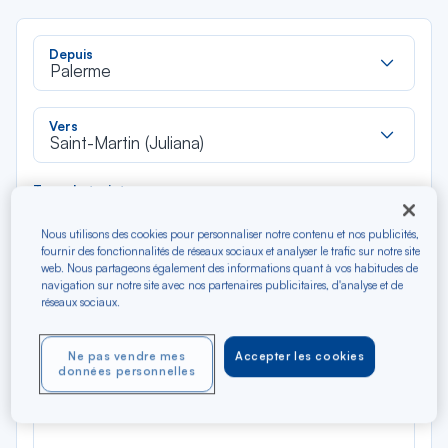
Rec
Depuis
dan
Palerme
la
liste
Rec
Vers
dan
Saint-Martin (Juliana)
la
liste
Type de trajet
Aller-Retour
Aller simple
Nous utilisons des cookies pour personnaliser notre contenu et nos publicités,
fournir des fonctionnalités de réseaux sociaux et analyser le trafic sur notre site
web. Nous partageons également des informations quant à vos habitudes de
Filtrer
Vider
navigation sur notre site avec nos partenaires publicitaires, d'analyse et de
réseaux sociaux.
AOÛ 2026
N/A*
Précédent
Suivant
Ne pas vendre mes
Accepter les cookies
Aller / Retour — Économique
Aller
données personnelles