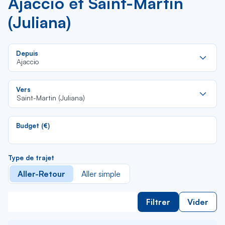
Ajaccio et Saint-Martin
(Juliana)
Re
Depuis
da
Ajaccio
la
lis
Re
Vers
da
Saint-Martin (Juliana)
la
lis
Budget (€)
Type de trajet
Aller-Retour
Aller simple
Filtrer
Vider