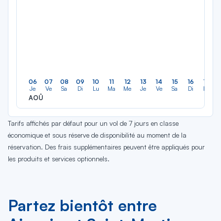
06
07
08
09
10
11
12
13
14
15
16
17
Je
Ve
Sa
Di
Lu
Ma
Me
Je
Ve
Sa
Di
Lu
AOÛ
Tarifs affichés par défaut pour un vol de 7 jours en classe
économique et sous réserve de disponibilité au moment de la
réservation. Des frais supplémentaires peuvent être appliqués pour
les produits et services optionnels.
Partez bientôt entre