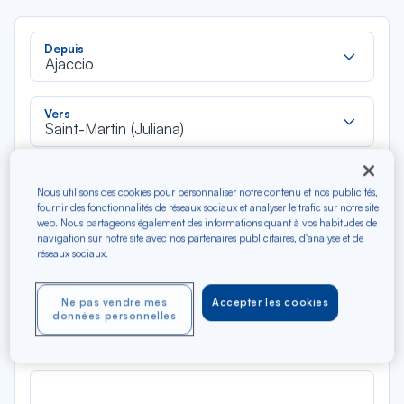
Rec
Depuis
dan
Ajaccio
la
liste
Rec
Vers
dan
Saint-Martin (Juliana)
la
liste
Type de trajet
Nous utilisons des cookies pour personnaliser notre contenu et nos publicités,
Aller-Retour
Aller simple
fournir des fonctionnalités de réseaux sociaux et analyser le trafic sur notre site
web. Nous partageons également des informations quant à vos habitudes de
navigation sur notre site avec nos partenaires publicitaires, d'analyse et de
Filtrer
Vider
réseaux sociaux.
AOÛ 2026
Ne pas vendre mes
Accepter les cookies
N/A*
données personnelles
Précédent
Suivant
Aller / Retour — Économique
Aller